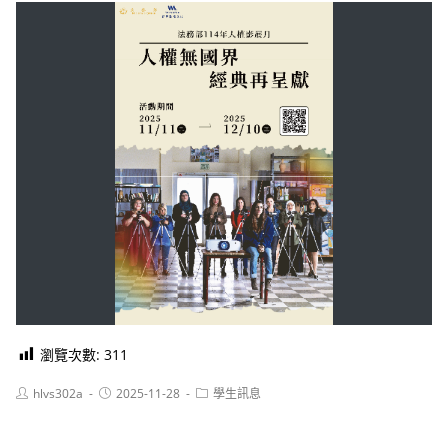
瀏覽次數:
311
Post
Post
Post
hlvs302a
2025-11-28
學生訊息
author:
published:
category: