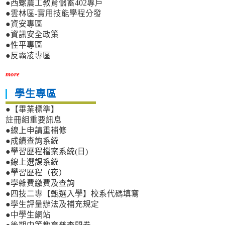
●西螺農工教育儲蓄402專戶
●雲林區-實用技能學程分發
●資安專區
●資訊安全政策
●性平專區
●反霸凌專區
more
學生專區
●【畢業標準】
註冊組重要訊息
●線上申請重補修
●成績查詢系統
●學習歷程檔案系統(日)
●線上選課系統
●學習歷程（夜）
●學雜費繳費及查詢
●四技二專【甄選入學】校系代碼填寫
●學生評量辦法及補充規定
●中學生網站