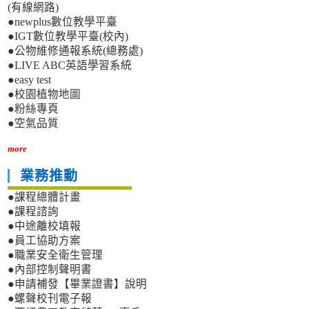
(有線網路)
●newplus數位教學平臺
●IGT數位教學平臺(校內)
●公物維修通報系統(總務處)
●LIVE ABC英語學習系統
●easy test
●校園植物地圖
●粉絲專頁
●空氣品質
more
業務推動
●課程總體計畫
●課程諮詢
●中途離校填報
●員工協助方案
●職業安全衛生管理
●內部控制聲明書
●申請補發【畢業證書】說明
●螺聲校刊電子報