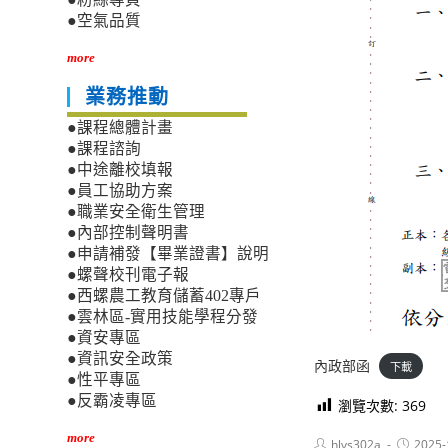
●空氣品質
more
業務推動
●課程總體計畫
●課程諮詢
●中途離校填報
●員工協助方案
●職業安全衛生管理
●內部控制聲明書
●申請補發【畢業證書】說明
●螺聲校刊電子報
●西螺農工教育儲蓄402專戶
●雲林區-實用技能學程分發
●資安專區
●資訊安全政策
內政部函
下載
●性平專區
●反霸凌專區
瀏覽次數:
369
more
Post
Post
hlvs302a
2025-