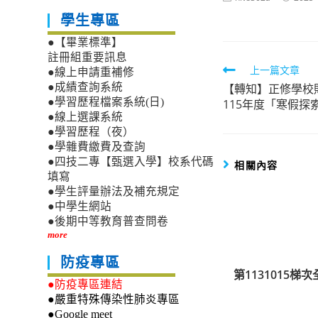
author:
published
學生專區
●【畢業標準】
註冊組重要訊息
Read
上一篇文章
●線上申請重補修
【轉知】正修學校
●成績查詢系統
more
●學習歷程檔案系統(日)
115年度「寒假探
articles
●線上選課系統
●學習歷程（夜）
●學雜費繳費及查詢
●四技二專【甄選入學】校系代碼
相關內容
填寫
●學生評量辦法及補充規定
●中學生網站
●後期中等教育普查問卷
more
防疫專區
第1131015
●防疫專區連結
●嚴重特殊傳染性肺炎專區
●Google meet