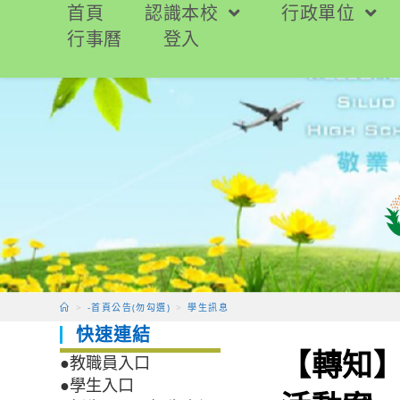
跳
首頁
認識本校
行政單位
轉
行事曆
登入
至
主
要
內
容
>
-首頁公告(勿勾選)
>
學生訊息
快速連結
【轉知】
●教職員入口
●學生入口