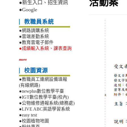
活動案
●新生入口、招生資訊
●Google
教職員系統
●網路請購系統
●雲端差勤系統
●教育雲電子郵件
●成績輸入系統、課表查詢
more
校園資源
●教職員工連網設備填報
(有線網路)
●newplus數位教學平臺
●IGT數位教學平臺(校內)
●公物維修通報系統(總務處)
●LIVE ABC英語學習系統
●easy test
●校園植物地圖
●粉絲專頁