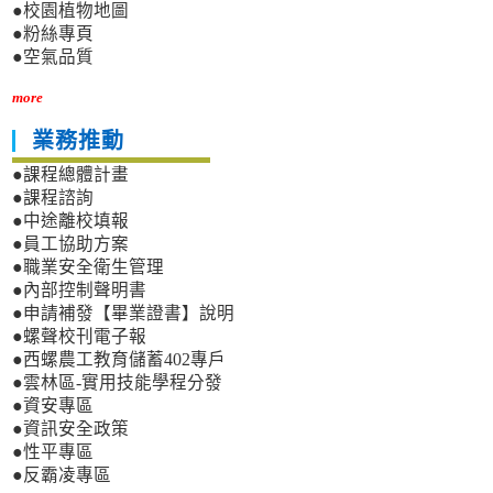
●校園植物地圖
●粉絲專頁
●空氣品質
more
業務推動
●課程總體計畫
●課程諮詢
●中途離校填報
●員工協助方案
●職業安全衛生管理
●內部控制聲明書
●申請補發【畢業證書】說明
●螺聲校刊電子報
●西螺農工教育儲蓄402專戶
●雲林區-實用技能學程分發
●資安專區
●資訊安全政策
●性平專區
●反霸凌專區