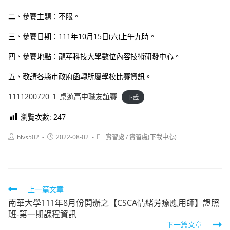
二、參賽主題：不限。
三、參賽日期：111年10月15日(六)上午九時。
四、參賽地點：龍華科技大學數位內容技術研發中心。
五、敬請各縣市政府函轉所屬學校比賽資訊。
1111200720_1_桌遊高中職友誼賽
下載
瀏覽次數:
247
Post
Post
Post
hlvs502
2022-08-02
實習處
/
實習處(下載中心)
author:
published:
category:
Read
上一篇文章
南華大學111年8月份開辦之【CSCA情緒芳療應用師】證照
more
班-第一期課程資訊
articles
下一篇文章