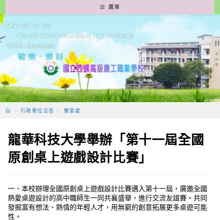
跳
選單
轉
至
主
要
內
容
>
行政單位公告
>
實習處
龍華科技大學舉辦「第十一屆全國
原創桌上遊戲設計比賽」
一、本校辦理全國原創桌上遊戲設計比賽邁入第十一屆，廣邀全國
熱愛桌遊設計的高中職師生一同共襄盛舉，進行交流友誼賽。共同
發掘富有想法、熱情的年輕人才，用無窮的創意拓展更多桌遊可能
性。