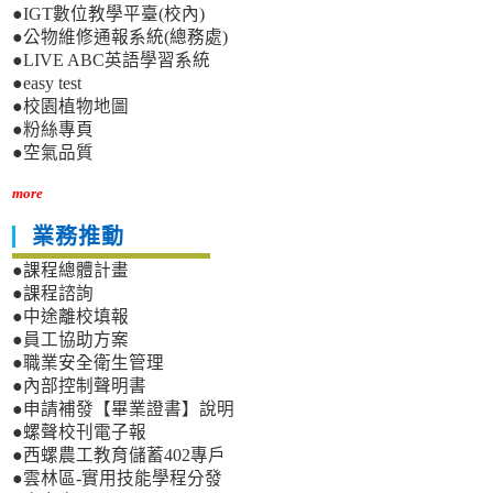
●IGT數位教學平臺(校內)
●公物維修通報系統(總務處)
●LIVE ABC英語學習系統
●easy test
●校園植物地圖
●粉絲專頁
●空氣品質
more
業務推動
●課程總體計畫
●課程諮詢
●中途離校填報
●員工協助方案
●職業安全衛生管理
●內部控制聲明書
●申請補發【畢業證書】說明
●螺聲校刊電子報
●西螺農工教育儲蓄402專戶
●雲林區-實用技能學程分發