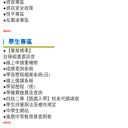
●資安專區
●資訊安全政策
●性平專區
●反霸凌專區
more
學生專區
●【畢業標準】
註冊組重要訊息
●線上申請重補修
●成績查詢系統
●學習歷程檔案系統(日)
●線上選課系統
●學習歷程（夜）
●學雜費繳費及查詢
●四技二專【甄選入學】校系代碼填寫
●學生評量辦法及補充規定
●中學生網站
●後期中等教育普查問卷
more