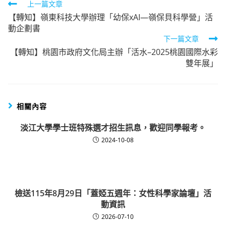
Read
上一篇文章
【轉知】嶺東科技大學辦理「幼保xAI—嶺保貝科學營」活
more
動企劃書
articles
下一篇文章
【轉知】桃園市政府文化局主辦「活水–2025桃園國際水彩
雙年展」
相關內容
淡江大學學士班特殊選才招生訊息，歡迎同學報考。
2024-10-08
檢送115年8月29日「蓋婭五週年：女性科學家論壇」活
動資訊
2026-07-10