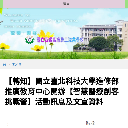
跳
選單
轉
至
主
要
內
容
>
未分類
【轉知】國立臺北科技大學進修部
推廣教育中心開辦【智慧醫療創客
挑戰營】活動訊息及文宣資料