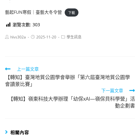
藝起FUN寒假｜臺藝大冬令營
下載
瀏覽次數:
303
Post
Post
Post
hlvs302a
2025-11-20
學生訊息
author:
published:
category:
Read
上一篇文章
【轉知】臺灣地質公園學會舉辦「第六屆臺灣地質公園學
more
會讀景比賽」
articles
下一篇文章
【轉知】嶺東科技大學辦理「幼保xAI—嶺保貝科學營」活
動企劃書
相關內容