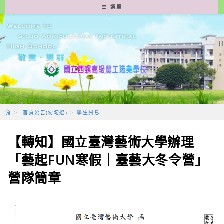
跳
選單
轉
至
主
要
內
容
>
-首頁公告(勿勾選)
>
學生訊息
【轉知】國立臺灣藝術大學辦理
「藝起FUN寒假｜臺藝大冬令營」
營隊簡章