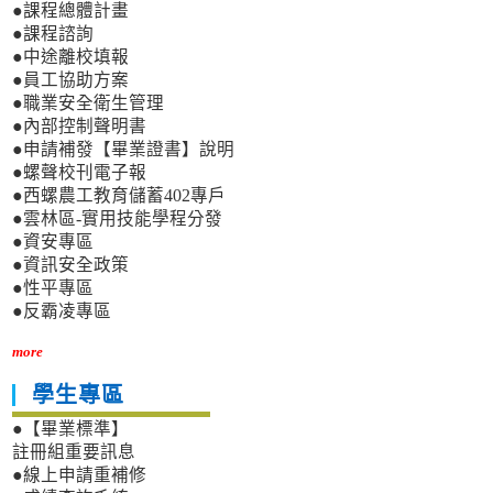
●課程總體計畫
●課程諮詢
●中途離校填報
●員工協助方案
●職業安全衛生管理
●內部控制聲明書
●申請補發【畢業證書】說明
●螺聲校刊電子報
●西螺農工教育儲蓄402專戶
●雲林區-實用技能學程分發
●資安專區
●資訊安全政策
●性平專區
●反霸凌專區
more
學生專區
●【畢業標準】
註冊組重要訊息
●線上申請重補修