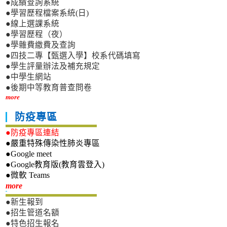
●成績查詢系統
●學習歷程檔案系統(日)
●線上選課系統
●學習歷程（夜）
●學雜費繳費及查詢
●四技二專【甄選入學】校系代碼填寫
●學生評量辦法及補充規定
●中學生網站
●後期中等教育普查問卷
more
防疫專區
●防疫專區連結
●嚴重特殊傳染性肺炎專區
●Google meet
●Google教育版(教育雲登入)
●微軟 Teams
新生專區
more
●新生報到
●招生管道名額
●特色招生報名