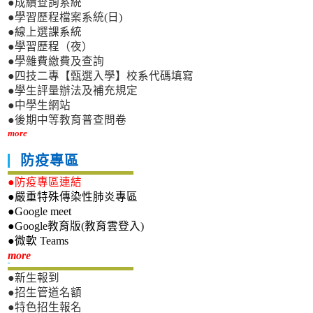
●成績查詢系統
●學習歷程檔案系統(日)
●線上選課系統
●學習歷程（夜）
●學雜費繳費及查詢
●四技二專【甄選入學】校系代碼填寫
●學生評量辦法及補充規定
●中學生網站
●後期中等教育普查問卷
more
防疫專區
●防疫專區連結
●嚴重特殊傳染性肺炎專區
●Google meet
●Google教育版(教育雲登入)
●微軟 Teams
新生專區
more
●新生報到
●招生管道名額
●特色招生報名