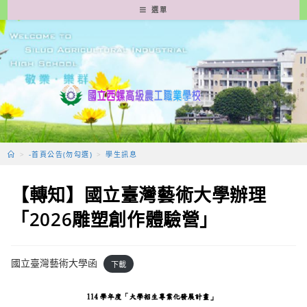
跳
選單
轉
至
主
要
內
容
>
-首頁公告(勿勾選)
>
學生訊息
【轉知】國立臺灣藝術大學辦理
「2026雕塑創作體驗營」
國立臺灣藝術大學函
下載