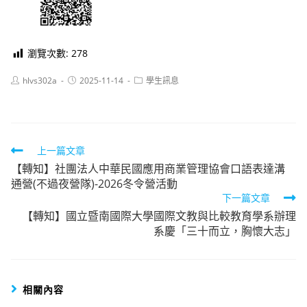
瀏覽次數:
278
Post
Post
Post
hlvs302a
2025-11-14
學生訊息
author:
published:
category:
Read
上一篇文章
【轉知】社團法人中華民國應用商業管理協會口語表達溝
more
通營(不過夜營隊)-2026冬令營活動
articles
下一篇文章
【轉知】國立暨南國際大學國際文教與比較教育學系辦理
系慶「三十而立，胸懷大志」
相關內容