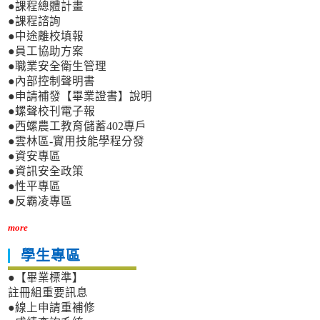
●課程總體計畫
●課程諮詢
●中途離校填報
●員工協助方案
●職業安全衛生管理
●內部控制聲明書
●申請補發【畢業證書】說明
●螺聲校刊電子報
●西螺農工教育儲蓄402專戶
●雲林區-實用技能學程分發
●資安專區
●資訊安全政策
●性平專區
●反霸凌專區
more
學生專區
●【畢業標準】
註冊組重要訊息
●線上申請重補修