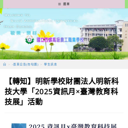
跳
選單
轉
至
主
要
內
容
>
-首頁公告(勿勾選)
>
學生訊息
【轉知】明新學校財團法人明新科
技大學「2025資訊月×臺灣教育科
技展」活動