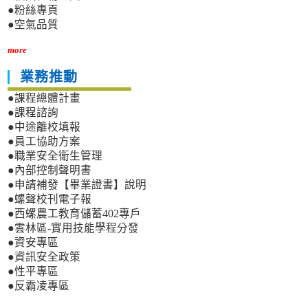
●粉絲專頁
●空氣品質
more
業務推動
●課程總體計畫
●課程諮詢
●中途離校填報
●員工協助方案
●職業安全衛生管理
●內部控制聲明書
●申請補發【畢業證書】說明
●螺聲校刊電子報
●西螺農工教育儲蓄402專戶
●雲林區-實用技能學程分發
●資安專區
●資訊安全政策
●性平專區
●反霸凌專區