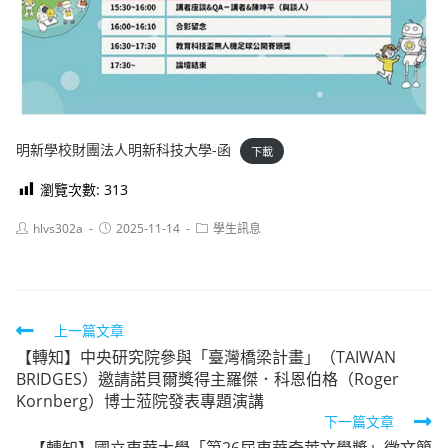
明新學校財團法人明新科技大學-函
下載
瀏覽次數:
313
Post
Post
Post
hlvs302a
2025-11-14
學生訊息
author:
published:
category:
Read
上一篇文章
【轉知】中央研究院參與「臺灣橋梁計畫」（TAIWAN
more
BRIDGES）邀請諾貝爾獎得主羅傑．科恩伯格（Roger
articles
Kornberg）博士蒞院發表專題演講
下一篇文章