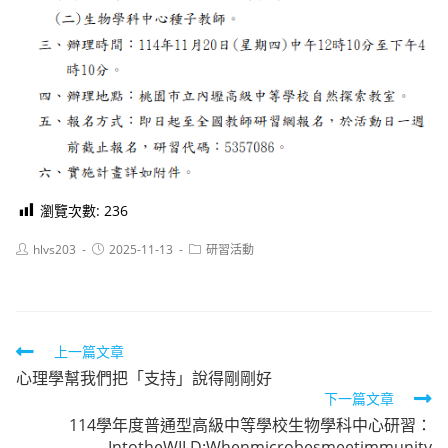
瀏覽次數:
236
Post
Post
Post
hlvs203
2025-11-13
研習活動
author:
published:
category:
Read
上一篇文章
心理學幫我們把「支持」說得剛剛好
more
下一篇文章
articles
114學年度普通型高級中等學校生物學科中心研習：
IntotheWILD:Whenmicrobesmeetimmunity