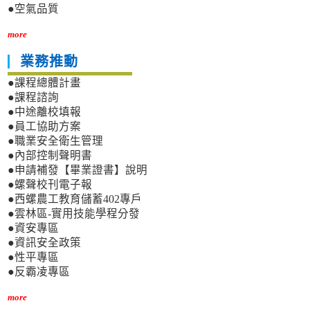
●空氣品質
more
業務推動
●課程總體計畫
●課程諮詢
●中途離校填報
●員工協助方案
●職業安全衛生管理
●內部控制聲明書
●申請補發【畢業證書】說明
●螺聲校刊電子報
●西螺農工教育儲蓄402專戶
●雲林區-實用技能學程分發
●資安專區
●資訊安全政策
●性平專區
●反霸凌專區
more