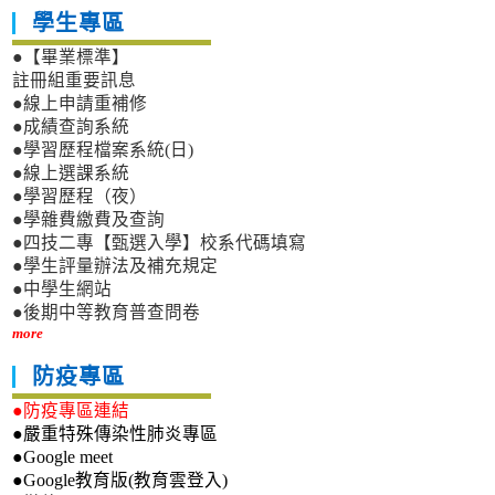
學生專區
●【畢業標準】
註冊組重要訊息
●線上申請重補修
●成績查詢系統
●學習歷程檔案系統(日)
●線上選課系統
●學習歷程（夜）
●學雜費繳費及查詢
●四技二專【甄選入學】校系代碼填寫
●學生評量辦法及補充規定
●中學生網站
●後期中等教育普查問卷
more
防疫專區
●防疫專區連結
●嚴重特殊傳染性肺炎專區
●Google meet
●Google教育版(教育雲登入)