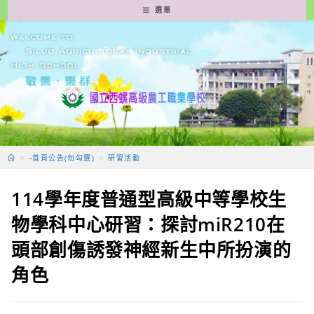
跳
選單
轉
至
主
要
內
容
>
-首頁公告(勿勾選)
>
研習活動
114學年度普通型高級中等學校生
物學科中心研習：探討miR210在
頭部創傷誘發神經新生中所扮演的
角色