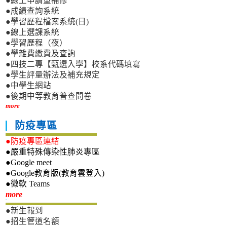
●線上申請重補修
●成績查詢系統
●學習歷程檔案系統(日)
●線上選課系統
●學習歷程（夜）
●學雜費繳費及查詢
●四技二專【甄選入學】校系代碼填寫
●學生評量辦法及補充規定
●中學生網站
●後期中等教育普查問卷
more
防疫專區
●防疫專區連結
●嚴重特殊傳染性肺炎專區
●Google meet
●Google教育版(教育雲登入)
●微軟 Teams
新生專區
more
●新生報到
●招生管道名額