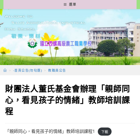
跳
選單
轉
至
主
要
內
容
>
-首頁公告(勿勾選)
>
教職員公告
財團法人董氏基金會辦理「親師同
心，看見孩子的情緒」教師培訓課
程
「親師同心，看見孩子的情緒」教師培訓課程1
下載