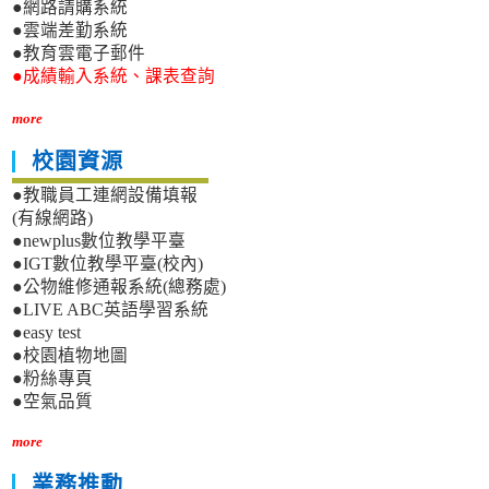
●網路請購系統
●雲端差勤系統
●教育雲電子郵件
●成績輸入系統、課表查詢
more
校園資源
●教職員工連網設備填報
(有線網路)
●newplus數位教學平臺
●IGT數位教學平臺(校內)
●公物維修通報系統(總務處)
●LIVE ABC英語學習系統
●easy test
●校園植物地圖
●粉絲專頁
●空氣品質
more
業務推動