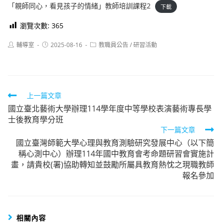
「親師同心，看見孩子的情緒」教師培訓課程2
下載
瀏覽次數:
365
Post
Post
Post
輔導室
2025-08-16
教職員公告
/
研習活動
author:
published:
category:
Read
上一篇文章
國立臺北藝術大學辦理114學年度中等學校表演藝術專長學
more
士後教育學分班
articles
下一篇文章
國立臺灣師範大學心理與教育測驗研究發展中心（以下簡
稱心測中心）辦理114年國中教育會考命題研習會實施計
畫，請貴校(署)協助轉知並鼓勵所屬具教育熱忱之現職教師
報名參加
相關內容