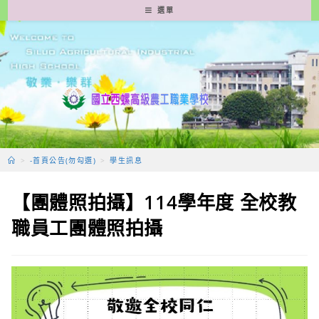
跳
選單
轉
至
主
要
內
容
>
-首頁公告(勿勾選)
>
學生訊息
【團體照拍攝】114學年度 全校教
職員工團體照拍攝