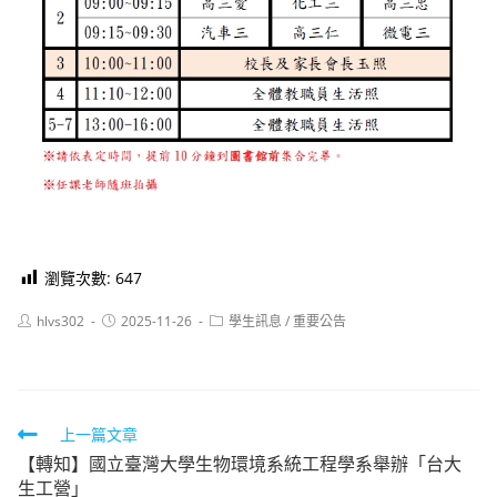
瀏覽次數:
647
Post
Post
Post
hlvs302
2025-11-26
學生訊息
/
重要公告
author:
published:
category:
Read
上一篇文章
【轉知】國立臺灣大學生物環境系統工程學系舉辦「台大
more
生工營」