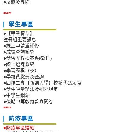
●反霸凌專區
more
學生專區
●【畢業標準】
註冊組重要訊息
●線上申請重補修
●成績查詢系統
●學習歷程檔案系統(日)
●線上選課系統
●學習歷程（夜）
●學雜費繳費及查詢
●四技二專【甄選入學】校系代碼填寫
●學生評量辦法及補充規定
●中學生網站
●後期中等教育普查問卷
more
防疫專區
●防疫專區連結