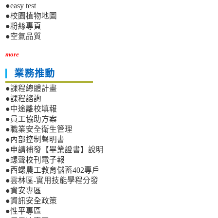
●easy test
●校園植物地圖
●粉絲專頁
●空氣品質
more
業務推動
●課程總體計畫
●課程諮詢
●中途離校填報
●員工協助方案
●職業安全衛生管理
●內部控制聲明書
●申請補發【畢業證書】說明
●螺聲校刊電子報
●西螺農工教育儲蓄402專戶
●雲林區-實用技能學程分發
●資安專區
●資訊安全政策
●性平專區