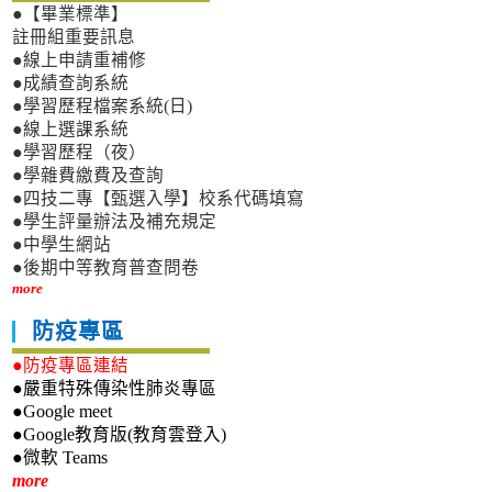
●【畢業標準】
註冊組重要訊息
●線上申請重補修
●成績查詢系統
●學習歷程檔案系統(日)
●線上選課系統
●學習歷程（夜）
●學雜費繳費及查詢
●四技二專【甄選入學】校系代碼填寫
●學生評量辦法及補充規定
●中學生網站
●後期中等教育普查問卷
more
防疫專區
●防疫專區連結
●嚴重特殊傳染性肺炎專區
●Google meet
●Google教育版(教育雲登入)
●微軟 Teams
新生專區
more