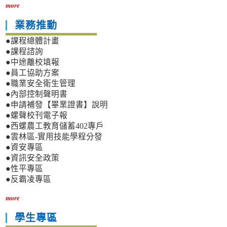
more
業務推動
●課程總體計畫
●課程諮詢
●中途離校填報
●員工協助方案
●職業安全衛生管理
●內部控制聲明書
●申請補發【畢業證書】說明
●螺聲校刊電子報
●西螺農工教育儲蓄402專戶
●雲林區-實用技能學程分發
●資安專區
●資訊安全政策
●性平專區
●反霸凌專區
more
學生專區