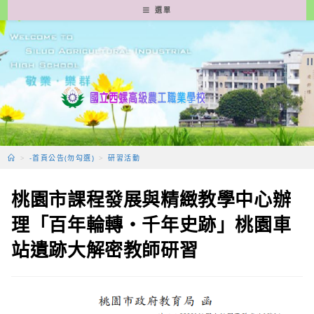
跳
選單
轉
至
主
要
內
容
>
-首頁公告(勿勾選)
>
研習活動
桃園市課程發展與精緻教學中心辦
理「百年輪轉・千年史跡」桃園車
站遺跡大解密教師研習