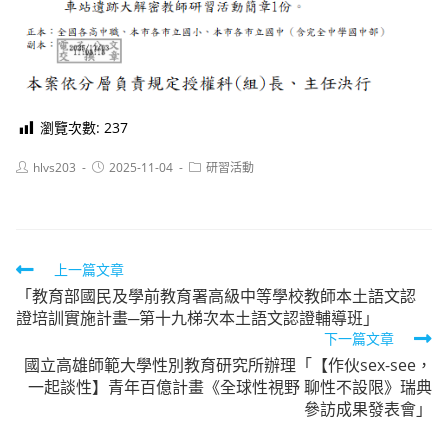
瀏覽次數:
237
Post
Post
Post
hlvs203
2025-11-04
研習活動
author:
published:
category:
Read
上一篇文章
「教育部國民及學前教育署高級中等學校教師本土語文認
more
證培訓實施計畫─第十九梯次本土語文認證輔導班」
articles
下一篇文章
國立高雄師範大學性別教育研究所辦理「【作伙sex-see，
一起談性】青年百億計畫《全球性視野 聊性不設限》瑞典
參訪成果發表會」