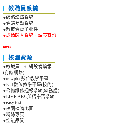
教職員系統
●網路請購系統
●雲端差勤系統
●教育雲電子郵件
●成績輸入系統、課表查詢
more
校園資源
●教職員工連網設備填報
(有線網路)
●newplus數位教學平臺
●IGT數位教學平臺(校內)
●公物維修通報系統(總務處)
●LIVE ABC英語學習系統
●easy test
●校園植物地圖
●粉絲專頁
●空氣品質