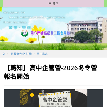
跳
選單
轉
至
主
要
內
容
>
-首頁公告(勿勾選)
>
學生訊息
【轉知】高中企管營-2026冬令營
報名開始