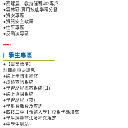
●西螺農工教育儲蓄402專戶
●雲林區-實用技能學程分發
●資安專區
●資訊安全政策
●性平專區
●反霸凌專區
more
學生專區
●【畢業標準】
註冊組重要訊息
●線上申請重補修
●成績查詢系統
●學習歷程檔案系統(日)
●線上選課系統
●學習歷程（夜）
●學雜費繳費及查詢
●四技二專【甄選入學】校系代碼填寫
●學生評量辦法及補充規定
●中學生網站