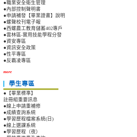
●職業安全衛生管理
●內部控制聲明書
●申請補發【畢業證書】說明
●螺聲校刊電子報
●西螺農工教育儲蓄402專戶
●雲林區-實用技能學程分發
●資安專區
●資訊安全政策
●性平專區
●反霸凌專區
more
學生專區
●【畢業標準】
註冊組重要訊息
●線上申請重補修
●成績查詢系統
●學習歷程檔案系統(日)
●線上選課系統
●學習歷程（夜）