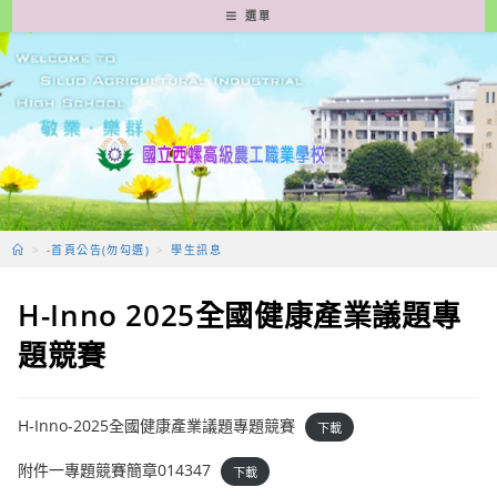
跳
選單
轉
至
主
要
內
容
>
-首頁公告(勿勾選)
>
學生訊息
H-Inno 2025全國健康產業議題專
題競賽
H-Inno-2025全國健康產業議題專題競賽
下載
附件一專題競賽簡章014347
下載