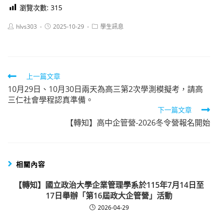
瀏覽次數:
315
Post
Post
Post
hlvs303
2025-10-29
學生訊息
author:
published:
category:
Read
上一篇文章
10月29日、10月30日兩天為高三第2次學測模擬考，請高
more
三仁社會學程認真準備。
articles
下一篇文章
【轉知】高中企管營-2026冬令營報名開始
相關內容
【轉知】國立政治大學企業管理學系於115年7月14日至
17日舉辦「第16屆政大企管營」活動
2026-04-29