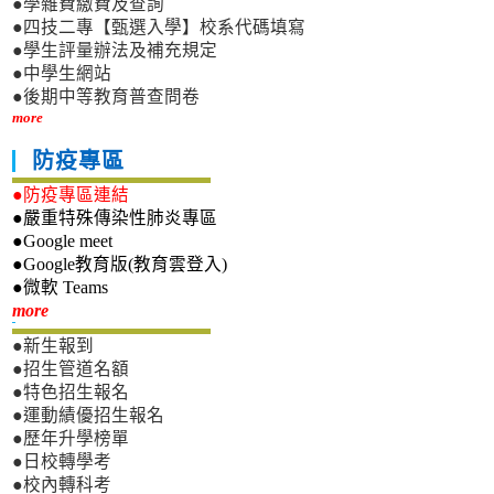
●學雜費繳費及查詢
●四技二專【甄選入學】校系代碼填寫
●學生評量辦法及補充規定
●中學生網站
●後期中等教育普查問卷
more
防疫專區
●防疫專區連結
●嚴重特殊傳染性肺炎專區
●Google meet
●Google教育版(教育雲登入)
●微軟 Teams
新生專區
more
●新生報到
●招生管道名額
●特色招生報名
●運動績優招生報名
●歷年升學榜單
●日校轉學考
●校內轉科考