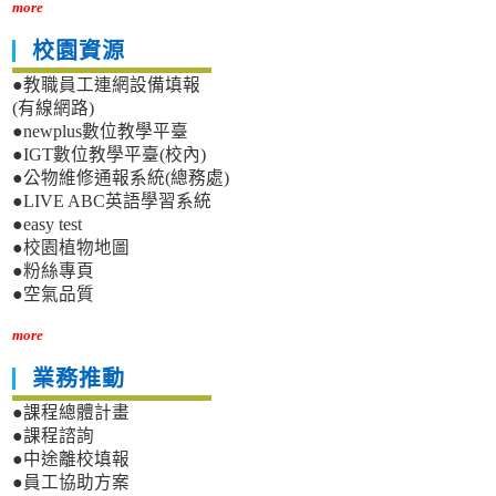
more
校園資源
●教職員工連網設備填報
(有線網路)
●newplus數位教學平臺
●IGT數位教學平臺(校內)
●公物維修通報系統(總務處)
●LIVE ABC英語學習系統
●easy test
●校園植物地圖
●粉絲專頁
●空氣品質
more
業務推動
●課程總體計畫
●課程諮詢
●中途離校填報
●員工協助方案