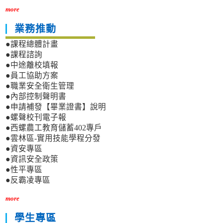
more
業務推動
●課程總體計畫
●課程諮詢
●中途離校填報
●員工協助方案
●職業安全衛生管理
●內部控制聲明書
●申請補發【畢業證書】說明
●螺聲校刊電子報
●西螺農工教育儲蓄402專戶
●雲林區-實用技能學程分發
●資安專區
●資訊安全政策
●性平專區
●反霸凌專區
more
學生專區