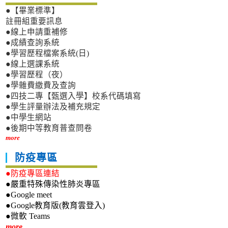
●【畢業標準】
註冊組重要訊息
●線上申請重補修
●成績查詢系統
●學習歷程檔案系統(日)
●線上選課系統
●學習歷程（夜）
●學雜費繳費及查詢
●四技二專【甄選入學】校系代碼填寫
●學生評量辦法及補充規定
●中學生網站
●後期中等教育普查問卷
more
防疫專區
●防疫專區連結
●嚴重特殊傳染性肺炎專區
●Google meet
●Google教育版(教育雲登入)
●微軟 Teams
新生專區
more