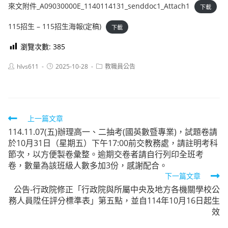
來文附件_A09030000E_1140114131_senddoc1_Attach1
下載
115招生 – 115招生海報(定稿)
下載
瀏覽次數:
385
Post
Post
Post
hlvs611
2025-10-28
教職員公告
author:
published:
category:
Read
上一篇文章
114.11.07(五)辦理高一、二抽考(國英數暨專業)，試題卷請
more
於10月31日（星期五）下午17:00前交教務處，請註明考科
articles
節次，以方便製卷彙整。逾期交卷者請自行列印全班考
卷，數量為該班級人數多加3份，感謝配合。
下一篇文章
公告-行政院修正「行政院與所屬中央及地方各機關學校公
務人員陞任評分標準表」第五點，並自114年10月16日起生
效