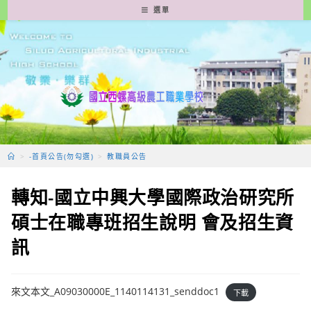
跳
選單
轉
至
主
要
內
容
>
-首頁公告(勿勾選)
>
教職員公告
轉知-國立中興大學國際政治研究所
碩士在職專班招生說明 會及招生資
訊
來文本文_A09030000E_1140114131_senddoc1
下載