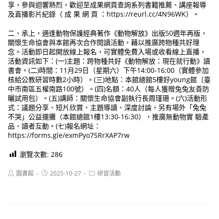
享，參與迴響熱烈，歡迎至成果網頁查詢系列書籍推薦、講座報導
及直播影片紀錄（ 成 果 網 頁 ：https://reurl.cc/4N96WK）。
二、承上，適逢動物保護經典著作《動物解放》出版50週年再版，
關懷生命協會與本館再次合作閱讀活動，藉以推廣跨物種共好理
念。活動即日起開放線上報名，可實體免費入場或收看線上直播，
活動資訊如下：(一)主題：跨物種共好《動物解放：現在就行動》讀
書會。(二)時間：11月29日（星期六）下午14:00-16:00（實體參加
核給公教研習時數2小時）。(三)地點：本館總館5樓好young館（臺
中市南區五權南路100號）。(四)名額：40人（每人獲贈兔兔友善防
曬試用包）。(五)講師：關懷生命協會副執行長周瑾珊。(六)活動形
式：議題分享、短片欣賞、主題導讀、深度討論，另有場外「兔兔
不哭」公益擺攤（本館總館1樓13:30-16:30），推廣無動物實 驗產
品、讀者互動。(七)報名網址：
https://forms.gle/exmPyo7SRrXAP7rw
瀏覽次數:
286
Post
Post
Post
圖書館
2025-10-27
研習活動
author:
published:
category: