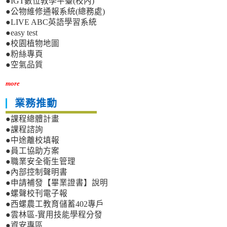
●IGT數位教學平臺(校內)
●公物維修通報系統(總務處)
●LIVE ABC英語學習系統
●easy test
●校園植物地圖
●粉絲專頁
●空氣品質
more
業務推動
●課程總體計畫
●課程諮詢
●中途離校填報
●員工協助方案
●職業安全衛生管理
●內部控制聲明書
●申請補發【畢業證書】說明
●螺聲校刊電子報
●西螺農工教育儲蓄402專戶
●雲林區-實用技能學程分發
●資安專區