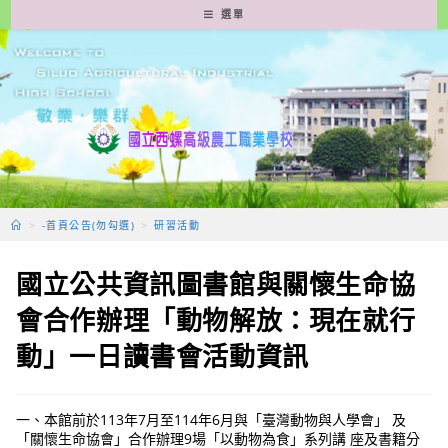
跳
選單
轉
至
主
要
內
容
>
-首頁公告(勿勾選)
>
研習活動
國立公共資訊圖書館與關懷生命協
會合作辦理「動物解放：現在就行
動」一日讀書會活動資訊
一、本館前於113年7月至114年6月與「臺灣動物與人學會」 及
「關懷生命協會」合作辦理9場「以動物為食」系列講 座及書籍分