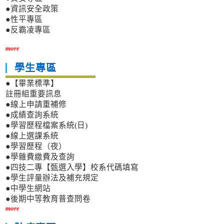
●資訊安全政策
●性平專區
●反霸凌專區
more
學生專區
●【畢業標準】
註冊組重要訊息
●線上申請重補修
●成績查詢系統
●學習歷程檔案系統(日)
●線上選課系統
●學習歷程（夜）
●學雜費繳費及查詢
●四技二專【甄選入學】校系代碼填寫
●學生評量辦法及補充規定
●中學生網站
●後期中等教育普查問卷
more