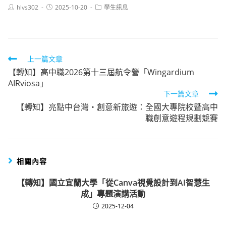
Post
Post
Post
hlvs302
2025-10-20
學生訊息
author:
published:
category:
Read
上一篇文章
【轉知】高中職2026第十三屆航令營「Wingardium
more
AIRviosa」
articles
下一篇文章
【轉知】亮點中台灣‧創意新旅遊：全國大專院校暨高中
職創意遊程規劃競賽
相關內容
【轉知】國立宜蘭大學「從Canva視覺設計到AI智慧生
成」專題演講活動
2025-12-04