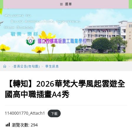
跳
選單
轉
至
主
要
內
容
>
-首頁公告(勿勾選)
>
學生訊息
【轉知】2026華梵大學風起雲遊全
國高中職插畫A4秀
1140001770_Attach1
下載
瀏覽次數:
294