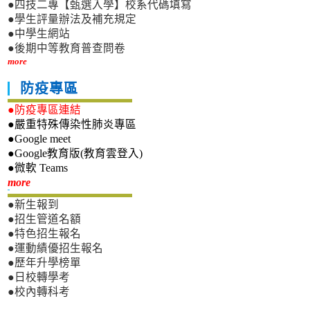
●四技二專【甄選入學】校系代碼填寫
●學生評量辦法及補充規定
●中學生網站
●後期中等教育普查問卷
more
防疫專區
●防疫專區連結
●嚴重特殊傳染性肺炎專區
●Google meet
●Google教育版(教育雲登入)
●微軟 Teams
新生專區
more
●新生報到
●招生管道名額
●特色招生報名
●運動績優招生報名
●歷年升學榜單
●日校轉學考
●校內轉科考