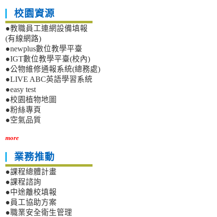
校園資源
●教職員工連網設備填報
(有線網路)
●newplus數位教學平臺
●IGT數位教學平臺(校內)
●公物維修通報系統(總務處)
●LIVE ABC英語學習系統
●easy test
●校園植物地圖
●粉絲專頁
●空氣品質
more
業務推動
●課程總體計畫
●課程諮詢
●中途離校填報
●員工協助方案
●職業安全衛生管理