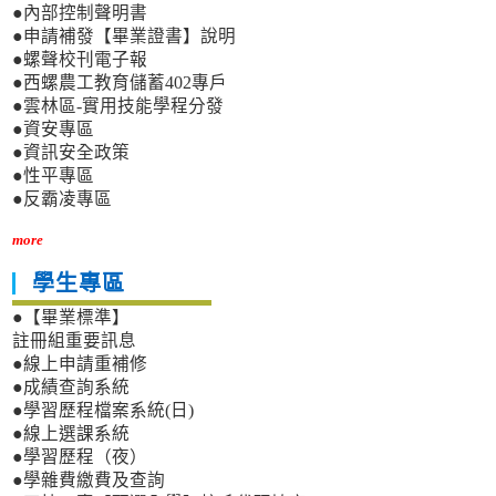
●內部控制聲明書
●申請補發【畢業證書】說明
●螺聲校刊電子報
●西螺農工教育儲蓄402專戶
●雲林區-實用技能學程分發
●資安專區
●資訊安全政策
●性平專區
●反霸凌專區
more
學生專區
●【畢業標準】
註冊組重要訊息
●線上申請重補修
●成績查詢系統
●學習歷程檔案系統(日)
●線上選課系統
●學習歷程（夜）
●學雜費繳費及查詢