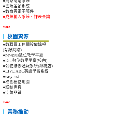
●網路請購系統
●雲端差勤系統
●教育雲電子郵件
●成績輸入系統、課表查詢
more
校園資源
●教職員工連網設備填報
(有線網路)
●newplus數位教學平臺
●IGT數位教學平臺(校內)
●公物維修通報系統(總務處)
●LIVE ABC英語學習系統
●easy test
●校園植物地圖
●粉絲專頁
●空氣品質
more
業務推動