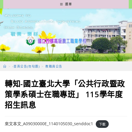
跳
選單
轉
至
主
要
內
容
>
-首頁公告(勿勾選)
>
教職員公告
轉知-國立臺北大學「公共行政暨政
策學系碩士在職專班」 115學年度
招生訊息
來文本文_A09030000E_1140105030_senddoc1
下載