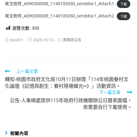
來文附件_A09030000E_1140105030_senddoc1_Attach1
下載
來文附件_A09030000E_1140105030_senddoc1_Attach2
下載
瀏覽次數:
350
Post
Post
Post
hlvs611
2025-10-13
教職員公告
author:
published:
category:
Read
上一篇文章
轉知-桃園市政府文化局10月11日辦理「114年桃園眷村文
more
化論壇《記憶與創生：眷村現場織光∞》」活動資訊。
articles
下一篇文章
公告-人事總處提供115年政府行政機關辦公日曆表圖檔，
依需要自行下載使用。
相關內容