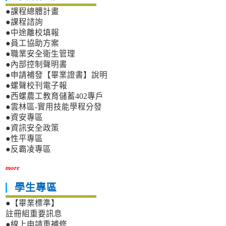
●課程總體計畫
●課程諮詢
●中途離校填報
●員工協助方案
●職業安全衛生管理
●內部控制聲明書
●申請補發【畢業證書】說明
●螺聲校刊電子報
●西螺農工教育儲蓄402專戶
●雲林區-實用技能學程分發
●資安專區
●資訊安全政策
●性平專區
●反霸凌專區
more
學生專區
●【畢業標準】
註冊組重要訊息
●線上申請重補修