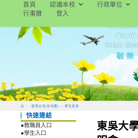
跳
首頁
認識本校
行政單位
轉
行事曆
登入
至
主
要
內
容
>
-首頁公告(勿勾選)
>
學生訊息
快速連結
東吳大學
●教職員入口
●學生入口