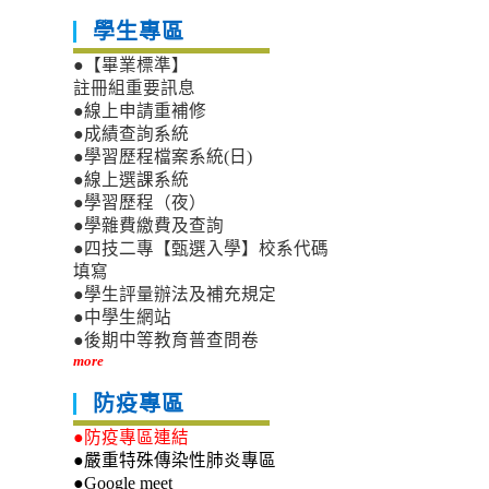
學生專區
●【畢業標準】
註冊組重要訊息
●線上申請重補修
●成績查詢系統
●學習歷程檔案系統(日)
●線上選課系統
●學習歷程（夜）
●學雜費繳費及查詢
●四技二專【甄選入學】校系代碼
填寫
●學生評量辦法及補充規定
●中學生網站
●後期中等教育普查問卷
more
防疫專區
●防疫專區連結
●嚴重特殊傳染性肺炎專區
●Google meet