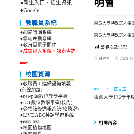
明會
●新生入口、招生資訊
●Google
教職員系統
東吳大學特殊選才招
●網路請購系統
東吳大學特殊選才招
●雲端差勤系統
●教育雲電子郵件
瀏覽次數:
373
●成績輸入系統、課表查詢
Post
Post
輔導室
2025-10
author:
published:
more
校園資源
●教職員工連網設備填報
Read
上一篇文章
(有線網路)
東海大學115學
●newplus數位教學平臺
more
●IGT數位教學平臺(校內)
articles
●公物維修通報系統(總務處)
●LIVE ABC英語學習系統
●easy test
相關內容
●校園植物地圖
●粉絲專頁