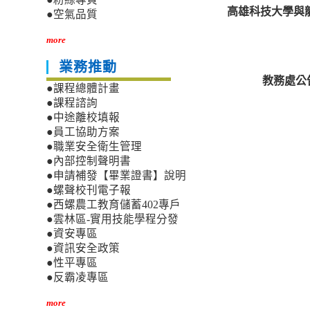
高雄科技大學與
●空氣品質
more
業務推動
教務處公
●課程總體計畫
●課程諮詢
●中途離校填報
●員工協助方案
●職業安全衛生管理
●內部控制聲明書
●申請補發【畢業證書】說明
●螺聲校刊電子報
●西螺農工教育儲蓄402專戶
●雲林區-實用技能學程分發
●資安專區
●資訊安全政策
●性平專區
●反霸凌專區
more