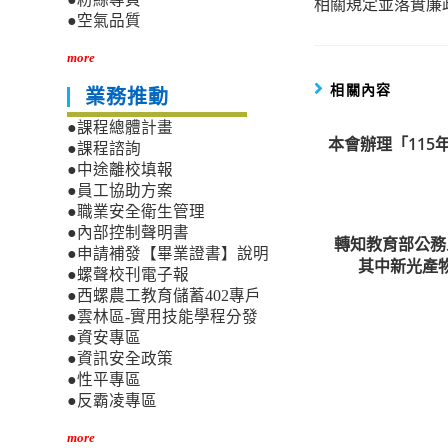
相關規定並落實廉
●空氣品質
more
相關內容
業務推動
●課程總體計畫
本會辦理「115
●課程諮詢
●中途離校填報
●員工協助方案
●職業安全衛生管理
●內部控制聲明書
轉知教育部公務
●申請補發【畢業證書】說明
其中新光產
●螺聲校刊電子報
●西螺農工教育儲蓄402專戶
●雲林區-實用技能學程分發
●資安專區
●資訊安全政策
●性平專區
●反霸凌專區
more