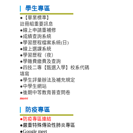
學生專區
●【畢業標準】
註冊組重要訊息
●線上申請重補修
●成績查詢系統
●學習歷程檔案系統(日)
●線上選課系統
●學習歷程（夜）
●學雜費繳費及查詢
●四技二專【甄選入學】校系代碼
填寫
●學生評量辦法及補充規定
●中學生網站
●後期中等教育普查問卷
more
防疫專區
●防疫專區連結
●嚴重特殊傳染性肺炎專區
●Google meet