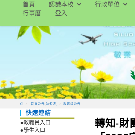
跳
首頁
認識本校
行政單位
轉
行事曆
登入
至
主
要
內
容
>
-首頁公告(勿勾選)
>
教職員公告
快速連結
轉知-
●教職員入口
●學生入口