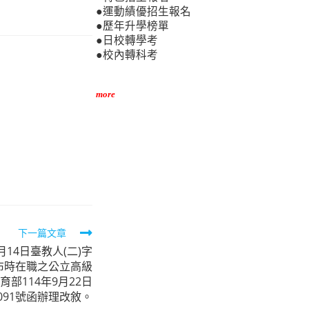
●運動績優招生報名
●歷年升學榜單
●日校轉學考
●校內轉科考
more
下一篇文章
月14日臺教人(二)字
釋發布時在職之公立高級
部114年9月22日
3091號函辦理改敘。