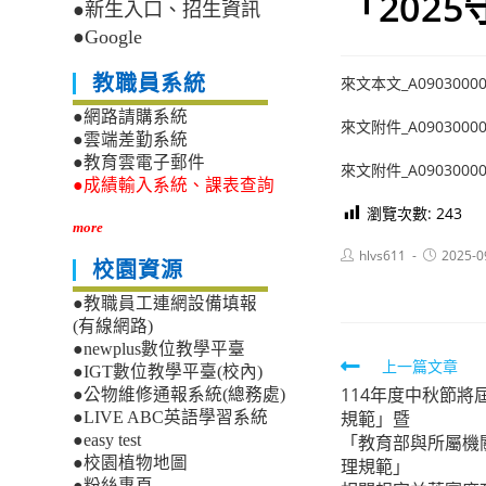
「202
●新生入口、招生資訊
●Google
教職員系統
來文本文_A09030000E
●網路請購系統
來文附件_A09030000E_
●雲端差勤系統
●教育雲電子郵件
來文附件_A09030000E_
●成績輸入系統、課表查詢
瀏覽次數:
243
more
Post
Post
hlvs611
2025-0
校園資源
author:
published:
●教職員工連網設備填報
(有線網路)
●newplus數位教學平臺
Read
上一篇文章
●IGT數位教學平臺(校內)
114年度中秋節
more
●公物維修通報系統(總務處)
規範」暨
●LIVE ABC英語學習系統
articles
「教育部與所屬機
●easy test
●校園植物地圖
理規範」
●粉絲專頁