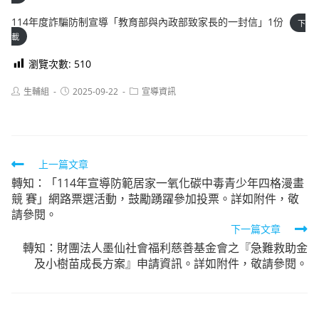
114年度詐騙防制宣導「教育部與內政部致家長的一封信」1份
下
載
瀏覽次數:
510
Post
Post
Post
生輔組
2025-09-22
宣導資訊
author:
published:
category:
Read
上一篇文章
轉知：「114年宣導防範居家一氧化碳中毒青少年四格漫畫
more
競 賽」網路票選活動，鼓勵踴躍參加投票。詳如附件，敬
articles
請參閱。
下一篇文章
轉知：財團法人墨仙社會福利慈善基金會之『急難救助金
及小樹苗成長方案』申請資訊。詳如附件，敬請參閱。