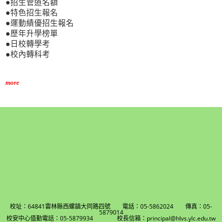
●招生管道名額
●特色招生報名
●運動績優招生報名
●歷年升學榜單
●日校轉學考
●校內轉科考
more
校址：64841雲林縣西螺鎮大同路四號 電話：05-5862024 傳真：05-
5879014
校安中心值勤電話：05-5879934 校長信箱：principal@hlvs.ylc.edu.tw