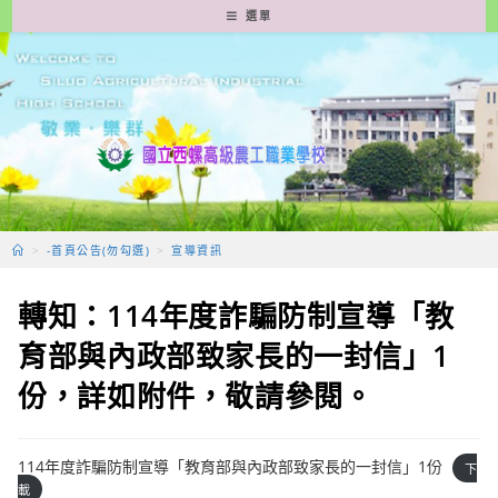
跳
選單
轉
至
主
要
內
容
>
-首頁公告(勿勾選)
>
宣導資訊
轉知：114年度詐騙防制宣導「教
育部與內政部致家長的一封信」1
份，詳如附件，敬請參閱。
114年度詐騙防制宣導「教育部與內政部致家長的一封信」1份
下
載