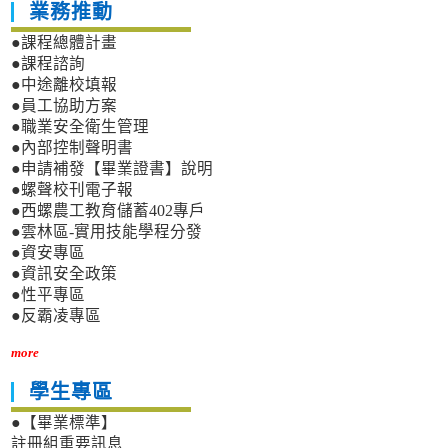
業務推動
●課程總體計畫
●課程諮詢
●中途離校填報
●員工協助方案
●職業安全衛生管理
●內部控制聲明書
●申請補發【畢業證書】說明
●螺聲校刊電子報
●西螺農工教育儲蓄402專戶
●雲林區-實用技能學程分發
●資安專區
●資訊安全政策
●性平專區
●反霸凌專區
more
學生專區
●【畢業標準】
註冊組重要訊息