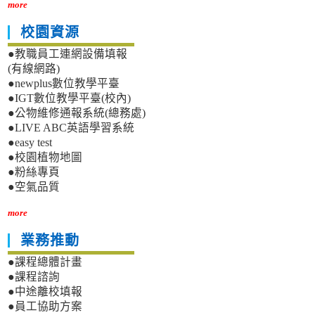
more
校園資源
●教職員工連網設備填報
(有線網路)
●newplus數位教學平臺
●IGT數位教學平臺(校內)
●公物維修通報系統(總務處)
●LIVE ABC英語學習系統
●easy test
●校園植物地圖
●粉絲專頁
●空氣品質
more
業務推動
●課程總體計畫
●課程諮詢
●中途離校填報
●員工協助方案