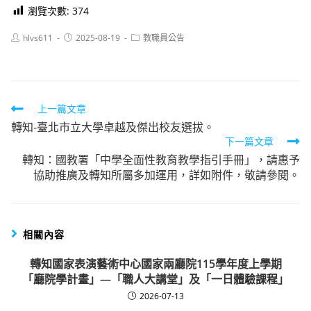
瀏覽次數:
374
Post
Post
Post
hlvs611
2025-08-19
教職員公告
author:
published:
category:
Read
上一篇文章
轉知-臺北市立大學卓越及傑出校友選拔。
more
下一篇文章
articles
轉知：國教署「中學全面性教育教學指引手冊」，請惠予
協助推廣及轉知所屬多加運用，詳如附件，敬請參閱。
相關內容
轉知國家表演藝術中心國家兩廳院115學年度上學期
「廳院學計畫」—「職人大講堂」及「一日體驗課程」
2026-07-13