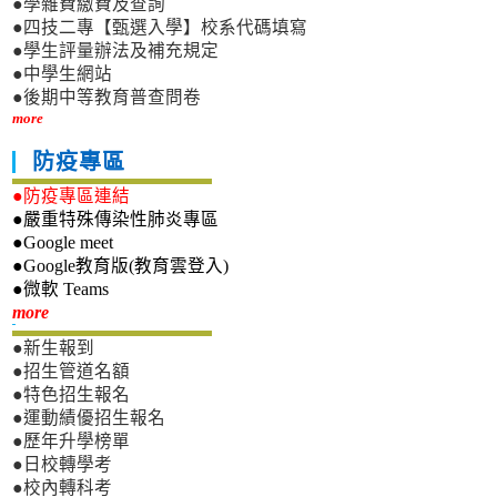
●學雜費繳費及查詢
●四技二專【甄選入學】校系代碼填寫
●學生評量辦法及補充規定
●中學生網站
●後期中等教育普查問卷
more
防疫專區
●防疫專區連結
●嚴重特殊傳染性肺炎專區
●Google meet
●Google教育版(教育雲登入)
●微軟 Teams
新生專區
more
●新生報到
●招生管道名額
●特色招生報名
●運動績優招生報名
●歷年升學榜單
●日校轉學考
●校內轉科考