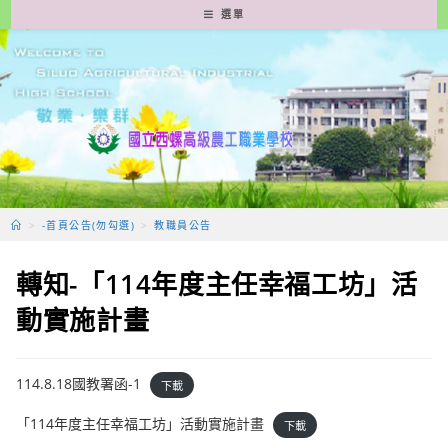
跳
選單
轉
至
主
要
內
容
>
-首頁公告(勿勾選)
>
教職員公告
轉知-「114年度主任幸福工坊」活
動實施計畫
114.8.18國教署函-1
下載
「114年度主任幸福工坊」活動實施計畫
下載