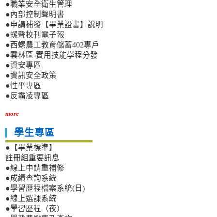
●職業安全衛生管理
●內部控制聲明書
●申請補發【畢業證書】說明
●螺聲校刊電子報
●西螺農工教育儲蓄402專戶
●雲林區-實用技能學程分發
●資安專區
●資訊安全政策
●性平專區
●反霸凌專區
more
學生專區
●【畢業標準】
註冊組重要訊息
●線上申請重補修
●成績查詢系統
●學習歷程檔案系統(日)
●線上選課系統
●學習歷程（夜）