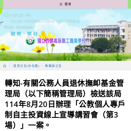
跳
選單
轉
至
主
要
內
容
>
-首頁公告(勿勾選)
>
教職員公告
轉知-有關公務人員退休撫卹基金管
理局（以下簡稱管理局）檢送該局
114年8月20日辦理「公教個人專戶
制自主投資線上宣導講習會（第3
場）」一案。