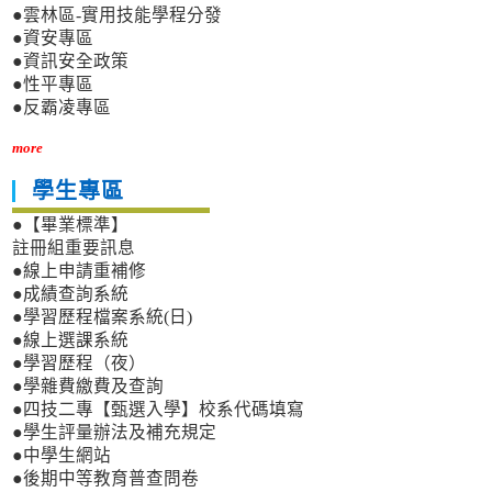
●雲林區-實用技能學程分發
●資安專區
●資訊安全政策
●性平專區
●反霸凌專區
more
學生專區
●【畢業標準】
註冊組重要訊息
●線上申請重補修
●成績查詢系統
●學習歷程檔案系統(日)
●線上選課系統
●學習歷程（夜）
●學雜費繳費及查詢
●四技二專【甄選入學】校系代碼填寫
●學生評量辦法及補充規定
●中學生網站
●後期中等教育普查問卷