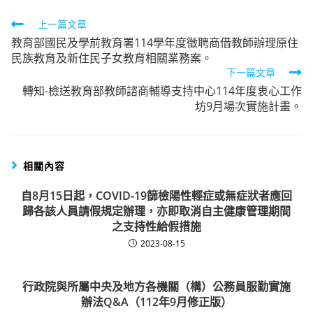
Read
上一篇文章
教育部國民及學前教育署114學年度徵聘商借教師辦理原住
more
民族教育及新住民子女教育相關業務案。
articles
下一篇文章
轉知-檢送教育部教師諮商輔導支持中心114年度衷心工作
坊9月場次實施計畫。
相關內容
自8月15日起，COVID-19篩檢陽性輕症或無症狀者應回
歸各該人員請假規定辦理，亦即取消自主健康管理期間
之支持性給假措施
2023-08-15
行政院與所屬中央及地方各機關（構）公務員服勤實施
辦法Q&A（112年9月修正版）