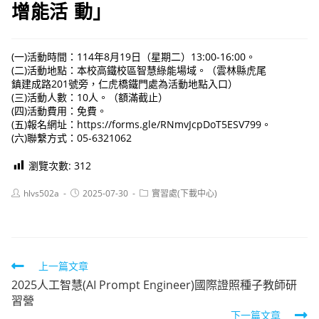
增能活 動」
(一)活動時間：114年8月19日（星期二）13:00-16:00。
(二)活動地點：本校高鐵校區智慧綠能場域。（雲林縣虎尾
鎮建成路201號旁，仁虎橋鐵門處為活動地點入口）
(三)活動人數：10人。（額滿截止）
(四)活動費用：免費。
(五)報名網址：https://forms.gle/RNmvJcpDoT5ESV799。
(六)聯繫方式：05-6321062
瀏覽次數:
312
Post
Post
Post
hlvs502a
2025-07-30
實習處(下載中心)
author:
published:
category:
Read
上一篇文章
2025人工智慧(AI Prompt Engineer)國際證照種子教師研
more
習營
articles
下一篇文章