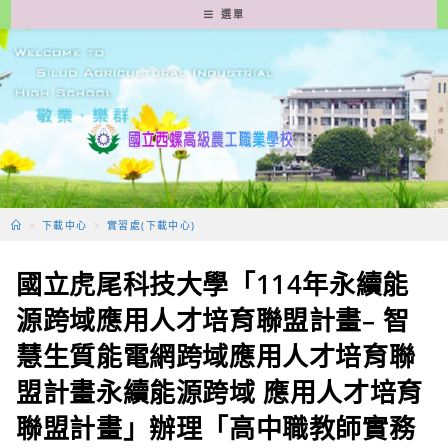
跳
選單
轉
至
主
要
內
容
>
下載中心
>
實習處(下載中心)
國立虎尾科技大學「114年永續能
源跨域應用人才培育聯盟計畫– 智
慧生質能電網跨域應用人才培育聯
盟計畫永續能源跨域 應用人才培育
聯盟計畫」辦理「高中職教師實務