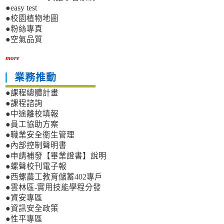
●easy test
●校園植物地圖
●粉絲專頁
●空氣品質
more
業務推動
●課程總體計畫
●課程諮詢
●中途離校填報
●員工協助方案
●職業安全衛生管理
●內部控制聲明書
●申請補發【畢業證書】說明
●螺聲校刊電子報
●西螺農工教育儲蓄402專戶
●雲林區-實用技能學程分發
●資安專區
●資訊安全政策
●性平專區