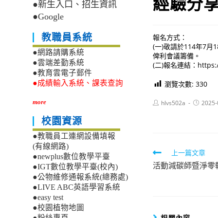
經驗分
●新生入口、招生資訊
●Google
教職員系統
報名方式：
(一)敬請於114年7
●網路請購系統
俾利會議籌備。
●雲端差勤系統
(二)報名連結：https://
●教育雲電子郵件
●成績輸入系統、課表查詢
瀏覽次數:
330
Post
Post
more
hlvs502a
2025-
author:
published
校園資源
●教職員工連網設備填報
(有線網路)
Read
上一篇文章
●newplus數位教學平臺
活動減碳師暨淨零
more
●IGT數位教學平臺(校內)
●公物維修通報系統(總務處)
articles
●LIVE ABC英語學習系統
●easy test
●校園植物地圖
相關內容
●粉絲專頁