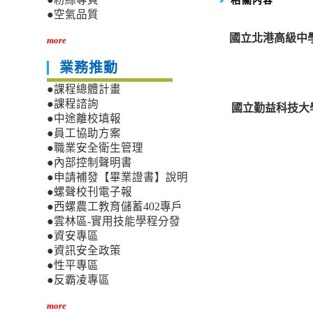
●空氣品質
國立北港高級中
more
業務推動
●課程總體計畫
●課程諮詢
國立勤益科技大學
●中途離校填報
●員工協助方案
●職業安全衛生管理
●內部控制聲明書
●申請補發【畢業證書】說明
●螺聲校刊電子報
●西螺農工教育儲蓄402專戶
●雲林區-實用技能學程分發
●資安專區
●資訊安全政策
●性平專區
●反霸凌專區
more