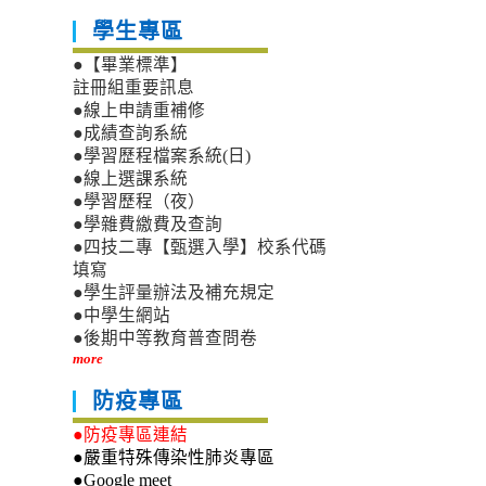
學生專區
●【畢業標準】
註冊組重要訊息
●線上申請重補修
●成績查詢系統
●學習歷程檔案系統(日)
●線上選課系統
●學習歷程（夜）
●學雜費繳費及查詢
●四技二專【甄選入學】校系代碼
填寫
●學生評量辦法及補充規定
●中學生網站
●後期中等教育普查問卷
more
防疫專區
●防疫專區連結
●嚴重特殊傳染性肺炎專區
●Google meet