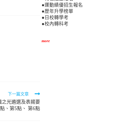
」
●運動績優招生報名
●歷年升學榜單
●日校轉學考
●校內轉科考
more
下一篇文章
職之光遴選及表揚要
點、第5點、 第6點