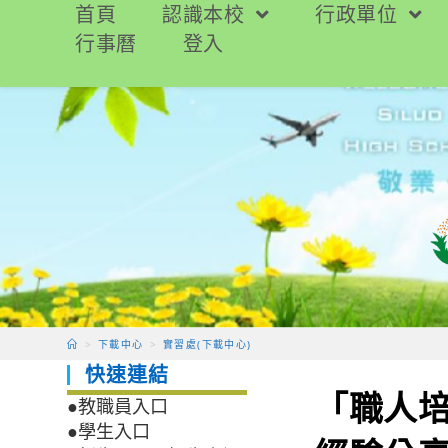
跳
首頁
認識本校
行政單位
轉
行事曆
登入
至
主
要
內
容
>
下載中心
>
實習處(下載中心)
快速連結
「職人培
●教職員入口
●學生入口