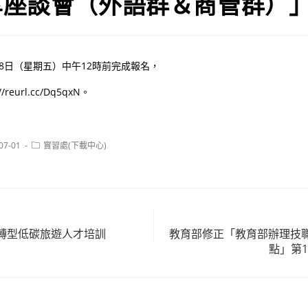
享座談會（外語群＆商管群）
月18日（星期五）中午12時前完成報名，
reurl.cc/Dq5qxN。
Post
07-01
實習處(下載中心)
:
category:
轉型低碳旅遊人才培訓
教育部修正「教育部辦理技
點」第1