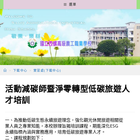
跳
選單
轉
至
主
要
內
容
>
下載中心
>
實習處(下載中心)
活動減碳師暨淨零轉型低碳旅遊人
才培訓
一、為推動低碳生態永續旅遊理念，強化觀光休閒旅遊相關從
業人員之專業知能，本校辦理旨揭培訓課程，期能深化ESG
永續指標內涵與實務應用，培育低碳旅遊專業人才。
二、課程規劃如下：