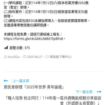
(一)學科課程：訂於114年7月12日(六)假本校萬芳樓V202教
室（暫定）辦理。
(二)術科實作：訂於114年7月13日(日)假新屋區牽罟文化館
辦理。
(三)課程內容包括ESG永續指標導入、低碳旅遊實踐策略等，
並邀請專業教授擔任講師授課。
本課程全程免費，請逕行連結線上報名：
https://forms.gle/4sG6KcAkBX7tpBFo8。
瀏覽次數:
375
Post
Post
Post
hlvs502a
2025-06-27
實習處(下載中心)
author:
published:
category:
Read
上一篇文章
原民會辦理「2025年世界 青年論壇」
more
下一篇文章
articles
「職人培育 校企同行：114年南一區共通職能經驗分享座談
會（外語群＆商管群）」