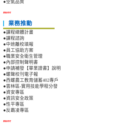
●空氣品質
more
業務推動
●課程總體計畫
●課程諮詢
●中途離校填報
●員工協助方案
●職業安全衛生管理
●內部控制聲明書
●申請補發【畢業證書】說明
●螺聲校刊電子報
●西螺農工教育儲蓄402專戶
●雲林區-實用技能學程分發
●資安專區
●資訊安全政策
●性平專區
●反霸凌專區
more