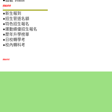
●微軟 Teams
新生專區
more
●新生報到
●招生管道名額
●特色招生報名
●運動績優招生報名
●歷年升學榜單
●日校轉學考
●校內轉科考
more