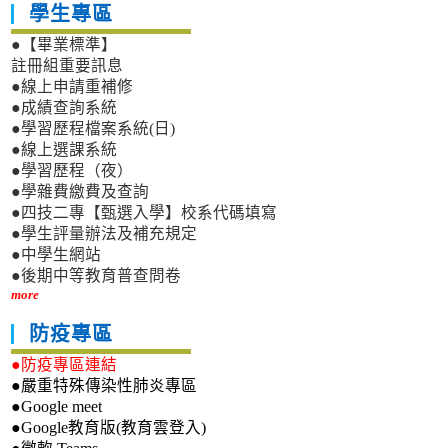
學生專區
●【畢業標準】
註冊組重要訊息
●線上申請重補修
●成績查詢系統
●學習歷程檔案系統(日)
●線上選課系統
●學習歷程（夜）
●學雜費繳費及查詢
●四技二專【甄選入學】校系代碼填寫
●學生評量辦法及補充規定
●中學生網站
●後期中等教育普查問卷
more
防疫專區
●防疫專區連結
●嚴重特殊傳染性肺炎專區
●Google meet
●Google教育版(教育雲登入)