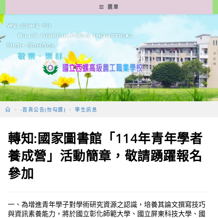
跳
選單
轉
至
主
要
內
容
>
-首頁公告(勿勾選)
>
學生訊息
轉知:國家圖書館「114年青年學者
養成營」活動簡章，敬請踴躍報名
參加
一、為增進青年學子對學術研究資源之認識，培養其論文撰寫技巧
與資訊素養能力，將於國立彰化師範大學、國立屏東科技大學、國