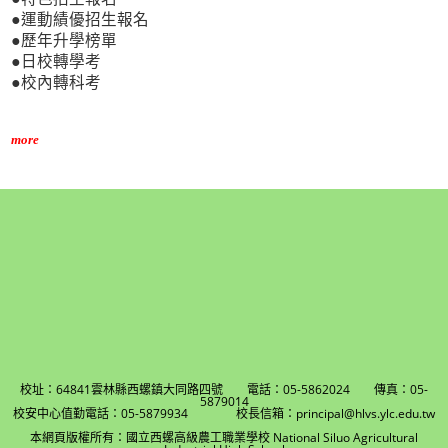
●運動績優招生報名
●歷年升學榜單
●日校轉學考
●校內轉科考
more
校址：64841雲林縣西螺鎮大同路四號 電話：05-5862024 傳真：05-
5879014
校安中心值勤電話：05-5879934 校長信箱：principal@hlvs.ylc.edu.tw
本網頁版權所有：國立西螺高級農工職業學校 National Siluo Agricultural