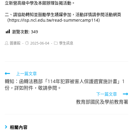
立新營高級中學及本館辦理旨揭活動。
二、請協助轉知並鼓勵學生踴躍參加，活動詳情請參閱活動網頁
（https://isp.ncl.edu.tw/read-summercamp114）
瀏覽次數:
349
Post
Post
Post
圖書館
2025-06-04
學生訊息
author:
published:
category:
Read
上一篇文章
轉知：函轉法務部「114年犯罪被害人保護週實施計畫」1
more
份，詳如附件，敬請參閱。
articles
下一篇文章
教育部國民及學前教育署
相關內容