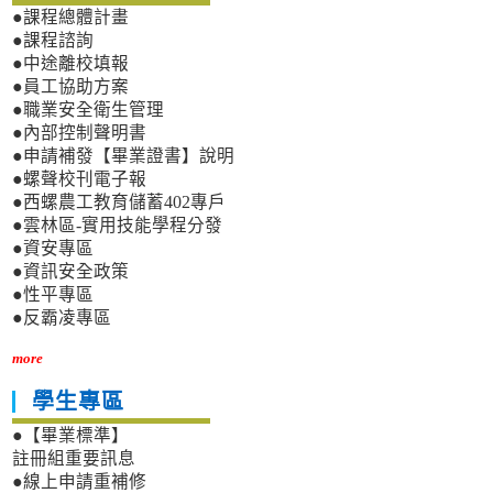
●課程總體計畫
●課程諮詢
●中途離校填報
●員工協助方案
●職業安全衛生管理
●內部控制聲明書
●申請補發【畢業證書】說明
●螺聲校刊電子報
●西螺農工教育儲蓄402專戶
●雲林區-實用技能學程分發
●資安專區
●資訊安全政策
●性平專區
●反霸凌專區
more
學生專區
●【畢業標準】
註冊組重要訊息
●線上申請重補修