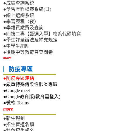
●成績查詢系統
●學習歷程檔案系統(日)
●線上選課系統
●學習歷程（夜）
●學雜費繳費及查詢
●四技二專【甄選入學】校系代碼填寫
●學生評量辦法及補充規定
●中學生網站
●後期中等教育普查問卷
more
防疫專區
●防疫專區連結
●嚴重特殊傳染性肺炎專區
●Google meet
●Google教育版(教育雲登入)
●微軟 Teams
新生專區
more
●新生報到
●招生管道名額
●特色招生報名