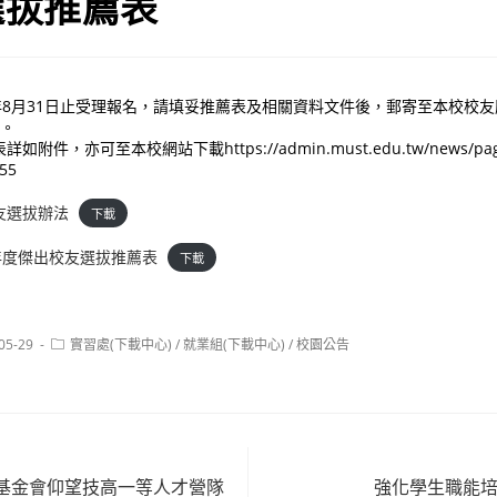
選拔推薦表
年8月31日止受理報名，請填妥推薦表及相關資料文件後，郵寄至本校校友服
w。
件，亦可至本校網站下載https://admin.must.edu.tw/news/page
55
友選拔辦法
下載
年度傑出校友選拔推薦表
下載
Post
05-29
實習處(下載中心)
/
就業組(下載中心)
/
校園公告
:
category:
基金會仰望技高一等人才營隊
強化學生職能培