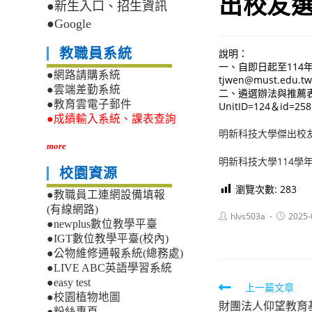
出校友
●新生入口、招生資訊
●Google
教職員系統
說明：
一、自即日起至114
●網路請購系統
tjwen@must.edu.t
●雲端差勤系統
二、遴選辦法與推薦表詳如附
●教育雲電子郵件
UnitID=124＆id=258
●成績輸入系統、課表查詢
明新科技大學傑出校
more
明新科技大學114學
校園資源
瀏覽次數:
283
●教職員工連網設備填報
(有線網路)
Post
Post
hlvs503a
2025-
●newplus數位教學平臺
author:
published
●IGT數位教學平臺(校內)
●公物維修通報系統(總務處)
●LIVE ABC英語學習系統
●easy test
Read
上一篇文章
●校園植物地圖
財團法人仰望教育
more
●粉絲專頁