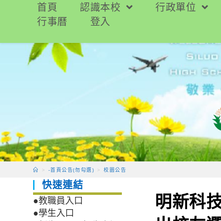
跳
首頁
認識本校
行政單位
轉
行事曆
登入
至
主
要
內
容
>
-首頁公告(勿勾選)
>
校園公告
快速連結
明新科技
●教職員入口
●學生入口