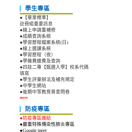
學生專區
●【畢業標準】
註冊組重要訊息
●線上申請重補修
●成績查詢系統
●學習歷程檔案系統(日)
●線上選課系統
●學習歷程（夜）
●學雜費繳費及查詢
●四技二專【甄選入學】校系代碼
填寫
●學生評量辦法及補充規定
●中學生網站
●後期中等教育普查問卷
more
防疫專區
●防疫專區連結
●嚴重特殊傳染性肺炎專區
●Google meet