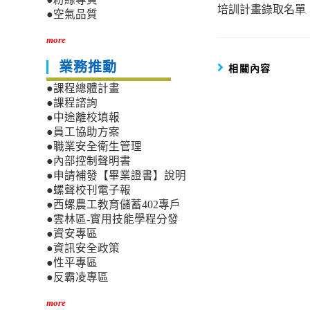
培訓計畫錄取名單
articles
●空氣品質
more
業務推動
相關內容
●課程總體計畫
●課程諮詢
●中途離校填報
●員工協助方案
●職業安全衛生管理
●內部控制聲明書
●申請補發【畢業證書】說明
●螺聲校刊電子報
●西螺農工教育儲蓄402專戶
●雲林區-實用技能學程分發
●資安專區
●資訊安全政策
●性平專區
●反霸凌專區
more