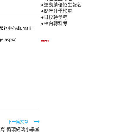
●運動績優招生報名
●歷年升學榜單
●日校轉學考
●校內轉科考
務中心或Email：
.aspx?
more
下一篇文章
育-循環經濟小學堂