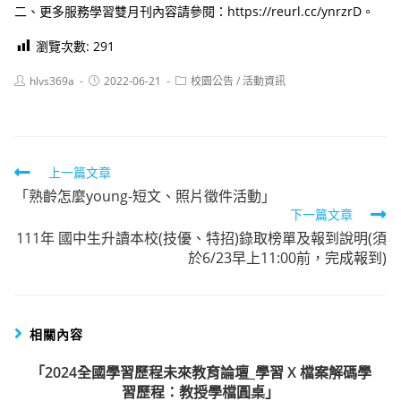
二、更多服務學習雙月刊內容請參閱：https://reurl.cc/ynrzrD。
瀏覽次數:
291
Post
Post
Post
hlvs369a
2022-06-21
校園公告
/
活動資訊
author:
published:
category:
Read
上一篇文章
「熟齡怎麼young-短文、照片徵件活動」
more
下一篇文章
articles
111年 國中生升讀本校(技優、特招)錄取榜單及報到說明(須
於6/23早上11:00前，完成報到)
相關內容
「2024全國學習歷程未來教育論壇_學習 X 檔案解碼學
習歷程：教授學檔圓桌」