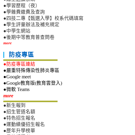
●學習歷程（夜）
●學雜費繳費及查詢
●四技二專【甄選入學】校系代碼填寫
●學生評量辦法及補充規定
●中學生網站
●後期中等教育普查問卷
more
防疫專區
●防疫專區連結
●嚴重特殊傳染性肺炎專區
●Google meet
●Google教育版(教育雲登入)
●微軟 Teams
新生專區
more
●新生報到
●招生管道名額
●特色招生報名
●運動績優招生報名
●歷年升學榜單