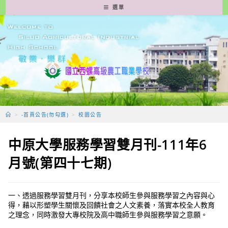
跳
選單
轉
至
主
要
內
容
>
-首頁公告(勿勾選)
>
校園公告
中原大學服務學習雙月刊-111年6
月號(第四十七期)
一、透過服務學習雙月刊，分享本校師生參與服務學習之內容與心
得，藉以形塑學生關懷及回饋社會之人文素養，落實本校全人教育
之理念，同時激發大專校院及高中職師生參與服務學習之意願。