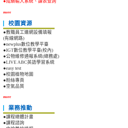
●成績輸入系統、課表查詢
more
校園資源
●教職員工連網設備填報
(有線網路)
●newplus數位教學平臺
●IGT數位教學平臺(校內)
●公物維修通報系統(總務處)
●LIVE ABC英語學習系統
●easy test
●校園植物地圖
●粉絲專頁
●空氣品質
more
業務推動
●課程總體計畫
●課程諮詢