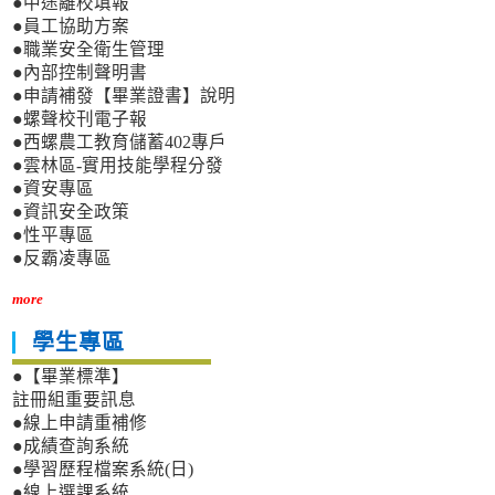
●中途離校填報
●員工協助方案
●職業安全衛生管理
●內部控制聲明書
●申請補發【畢業證書】說明
●螺聲校刊電子報
●西螺農工教育儲蓄402專戶
●雲林區-實用技能學程分發
●資安專區
●資訊安全政策
●性平專區
●反霸凌專區
more
學生專區
●【畢業標準】
註冊組重要訊息
●線上申請重補修
●成績查詢系統
●學習歷程檔案系統(日)
●線上選課系統