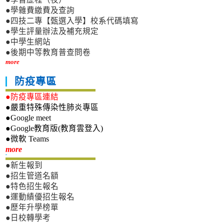
●學雜費繳費及查詢
●四技二專【甄選入學】校系代碼填寫
●學生評量辦法及補充規定
●中學生網站
●後期中等教育普查問卷
more
防疫專區
●防疫專區連結
●嚴重特殊傳染性肺炎專區
●Google meet
●Google教育版(教育雲登入)
●微軟 Teams
新生專區
more
●新生報到
●招生管道名額
●特色招生報名
●運動績優招生報名
●歷年升學榜單
●日校轉學考