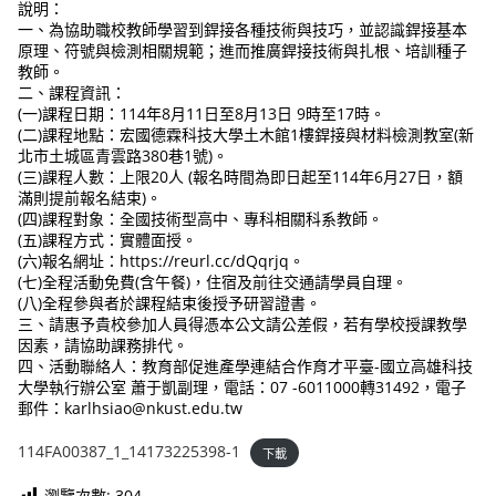
說明：
一、為協助職校教師學習到銲接各種技術與技巧，並認識銲接基本
原理、符號與檢測相關規範；進而推廣銲接技術與扎根、培訓種子
教師。
二、課程資訊：
(一)課程日期：114年8月11日至8月13日 9時至17時。
(二)課程地點：宏國德霖科技大學土木館1樓銲接與材料檢測教室(新
北市土城區青雲路380巷1號)。
(三)課程人數：上限20人 (報名時間為即日起至114年6月27日，額
滿則提前報名結束)。
(四)課程對象：全國技術型高中、專科相關科系教師。
(五)課程方式：實體面授。
(六)報名網址：https://reurl.cc/dQqrjq。
(七)全程活動免費(含午餐)，住宿及前往交通請學員自理。
(八)全程參與者於課程結束後授予研習證書。
三、請惠予貴校參加人員得憑本公文請公差假，若有學校授課教學
因素，請協助課務排代。
四、活動聯絡人：教育部促進產學連結合作育才平臺-國立高雄科技
大學執行辦公室 蕭于凱副理，電話：07 -6011000轉31492，電子
郵件：karlhsiao@nkust.edu.tw
114FA00387_1_14173225398-1
下載
瀏覽次數:
304