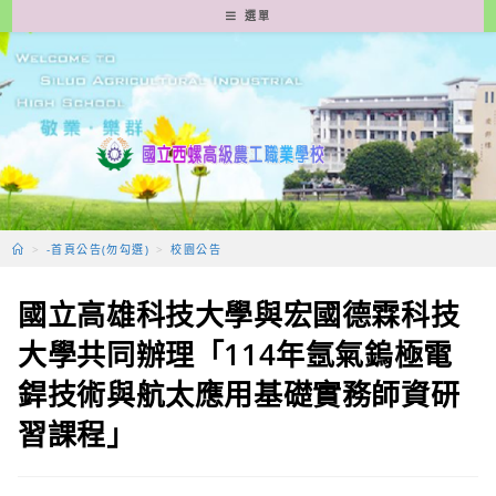
跳
選單
轉
至
主
要
內
容
>
-首頁公告(勿勾選)
>
校園公告
國立高雄科技大學與宏國德霖科技
大學共同辦理「114年氬氣鎢極電
銲技術與航太應用基礎實務師資研
習課程」