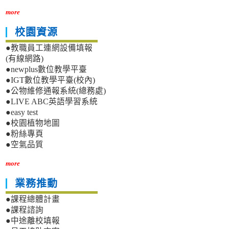
more
校園資源
●教職員工連網設備填報
(有線網路)
●newplus數位教學平臺
●IGT數位教學平臺(校內)
●公物維修通報系統(總務處)
●LIVE ABC英語學習系統
●easy test
●校園植物地圖
●粉絲專頁
●空氣品質
more
業務推動
●課程總體計畫
●課程諮詢
●中途離校填報