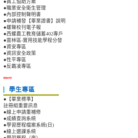
●員工協助方案
●職業安全衛生管理
●內部控制聲明書
●申請補發【畢業證書】說明
●螺聲校刊電子報
●西螺農工教育儲蓄402專戶
●雲林區-實用技能學程分發
●資安專區
●資訊安全政策
●性平專區
●反霸凌專區
more
學生專區
●【畢業標準】
註冊組重要訊息
●線上申請重補修
●成績查詢系統
●學習歷程檔案系統(日)
●線上選課系統
●學習歷程（夜）