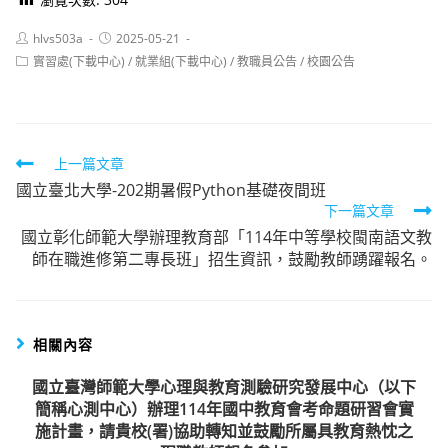
Post
Post
hlvs503a
2025-05-21
author:
published:
Post
實習處(下載中心)
/
就業組(下載中心)
/
教職員公告
/
校園公告
category:
Read
上一篇文章
國立臺北大學-202期暑假Python基礎夜間班
more
下一篇文章
articles
國立彰化師範大學辦理教育部「114年中等學校閩南語文教
師在職進修第二專長班」招生資訊，鼓勵教師踴躍報名。
相關內容
國立臺灣師範大學心理與教育測驗研究發展中心（以下
簡稱心測中心）辦理114年國中教育會考命題研習會實
施計畫，請貴校(署)協助轉知並鼓勵所屬具教育熱忱之