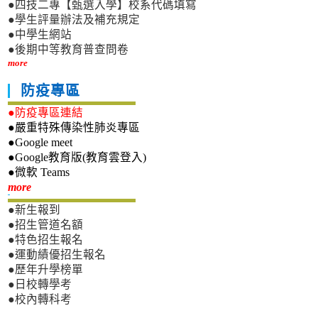
●四技二專【甄選入學】校系代碼填寫
●學生評量辦法及補充規定
●中學生網站
●後期中等教育普查問卷
more
防疫專區
●防疫專區連結
●嚴重特殊傳染性肺炎專區
●Google meet
●Google教育版(教育雲登入)
●微軟 Teams
新生專區
more
●新生報到
●招生管道名額
●特色招生報名
●運動績優招生報名
●歷年升學榜單
●日校轉學考
●校內轉科考