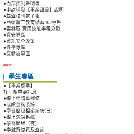
●內部控制聲明書
●申請補發【畢業證書】說明
●螺聲校刊電子報
●西螺農工教育儲蓄402專戶
●雲林區-實用技能學程分發
●資安專區
●資訊安全政策
●性平專區
●反霸凌專區
more
學生專區
●【畢業標準】
註冊組重要訊息
●線上申請重補修
●成績查詢系統
●學習歷程檔案系統(日)
●線上選課系統
●學習歷程（夜）
●學雜費繳費及查詢