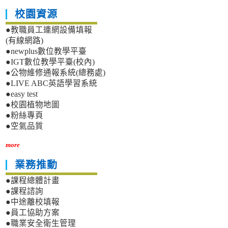
校園資源
●教職員工連網設備填報
(有線網路)
●newplus數位教學平臺
●IGT數位教學平臺(校內)
●公物維修通報系統(總務處)
●LIVE ABC英語學習系統
●easy test
●校園植物地圖
●粉絲專頁
●空氣品質
more
業務推動
●課程總體計畫
●課程諮詢
●中途離校填報
●員工協助方案
●職業安全衛生管理