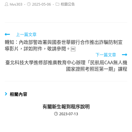
Post
Post
Post
hlvs303
2025-05-06
校園公告
author:
published:
category:
Read
上一篇文章
轉知：內政部警政署與國泰世華銀行合作推出詐騙防制宣
more
導影片，詳如附件，敬請參閱。￼
articles
下一篇文章
臺北科技大學進修部推廣教育中心辦理「民航局CAA無人機
國家證照考照班第一期」課程
相關內容
有關新生報到程序說明
2023-07-13