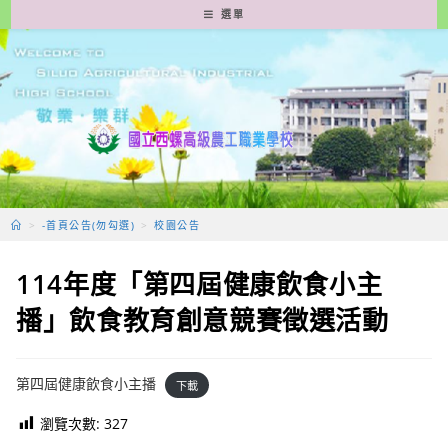
跳
選單
轉
至
主
要
內
容
>
-首頁公告(勿勾選)
>
校園公告
114年度「第四屆健康飲食小主
播」飲食教育創意競賽徵選活動
第四屆健康飲食小主播
下載
瀏覽次數:
327