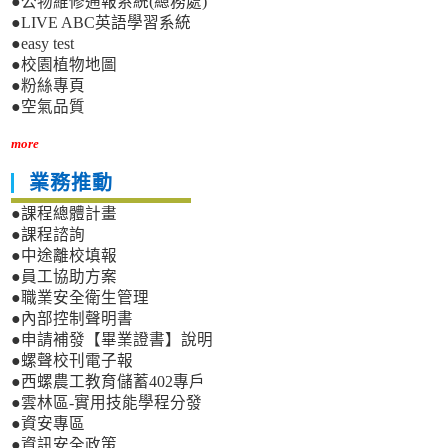
●公物維修通報系統(總務處)
●LIVE ABC英語學習系統
●easy test
●校園植物地圖
●粉絲專頁
●空氣品質
more
業務推動
●課程總體計畫
●課程諮詢
●中途離校填報
●員工協助方案
●職業安全衛生管理
●內部控制聲明書
●申請補發【畢業證書】說明
●螺聲校刊電子報
●西螺農工教育儲蓄402專戶
●雲林區-實用技能學程分發
●資安專區
●資訊安全政策