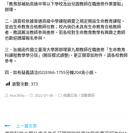
「教育部補助高級中等以下學校及幼兒園教師在職進修作業要點」
辦理。
二、請貴校依據普通高級中學課程綱要之規定開設生命教育課程，
並由生命教育合格教師任教；校內倘仍未具有生命教育合格教師
者，務請薦派教師參與進修。若各校對生命教育教學有興趣之教師
也歡迎踴躍報名參與。
三、旨揭函件國立臺灣大學將辦理第九期教師在職進修「生命教育
科課程教學學分班」(開班模式調整)，更正簡章如附件，請各校教師
參考。
四、如有疑義請洽(02)3366-1755分機204吳小姐。
瀏覽次數:
373
Post
Post
Post
hlvs369a
2022-01-06
校園公告
/
活動資訊
author:
published:
category:
Read
上一篇文章