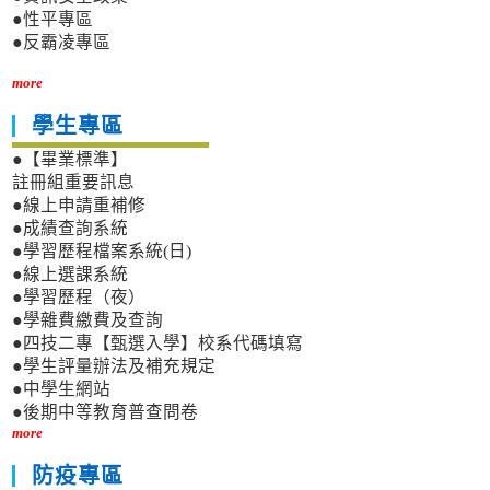
●性平專區
●反霸凌專區
more
學生專區
●【畢業標準】
註冊組重要訊息
●線上申請重補修
●成績查詢系統
●學習歷程檔案系統(日)
●線上選課系統
●學習歷程（夜）
●學雜費繳費及查詢
●四技二專【甄選入學】校系代碼填寫
●學生評量辦法及補充規定
●中學生網站
●後期中等教育普查問卷
more
防疫專區