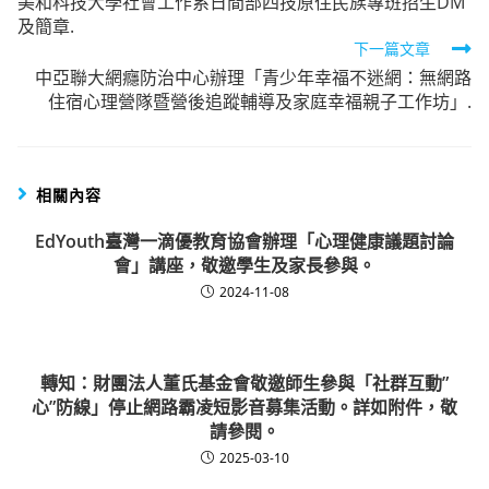
美和科技大學社會工作系日間部四技原住民族專班招生DM
more
及簡章.
articles
下一篇文章
中亞聯大網癮防治中心辦理「青少年幸福不迷網：無網路
住宿心理營隊暨營後追蹤輔導及家庭幸福親子工作坊」.
相關內容
EdYouth臺灣一滴優教育協會辦理「心理健康議題討論
會」講座，敬邀學生及家長參與。
2024-11-08
轉知：財團法人董氏基金會敬邀師生參與「社群互動”
心”防線」停止網路霸凌短影音募集活動。詳如附件，敬
請參閱。
2025-03-10