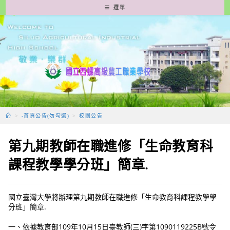
跳
選單
轉
至
主
要
內
容
>
-首頁公告(勿勾選)
>
校園公告
第九期教師在職進修「生命教育科
課程教學學分班」簡章.
國立臺灣大學將辦理第九期教師在職進修「生命教育科課程教學學
分班」簡章.
一、依據教育部109年10月15日臺教師(三)字第1090119225B號令