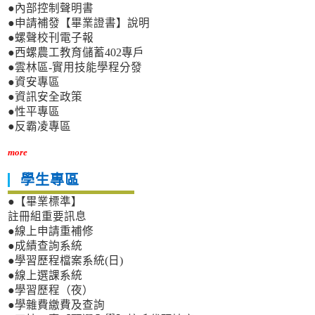
●內部控制聲明書
●申請補發【畢業證書】說明
●螺聲校刊電子報
●西螺農工教育儲蓄402專戶
●雲林區-實用技能學程分發
●資安專區
●資訊安全政策
●性平專區
●反霸凌專區
more
學生專區
●【畢業標準】
註冊組重要訊息
●線上申請重補修
●成績查詢系統
●學習歷程檔案系統(日)
●線上選課系統
●學習歷程（夜）
●學雜費繳費及查詢