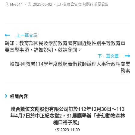
Post
Post
Post
hlvs611
2025-05-02
-首頁公告(勿勾選)
/
重要公告
author:
published:
category:
Read
上一篇文章
轉知：教育部國民及學前教育署有關近期性別平等教育重
more
要宣導事項，詳如說明，敬請參閱。
articles
下一篇文章
轉知-國教署114學年度徵聘商借教師辦理人事行政相關業
務案
相關內容
聯合數位文創股份有限公司訂於112年12月30日～113
年4月7日於中正紀念堂2、31展廳舉辦「奇幻動物森林
樋口裕子展」
2023-11-09