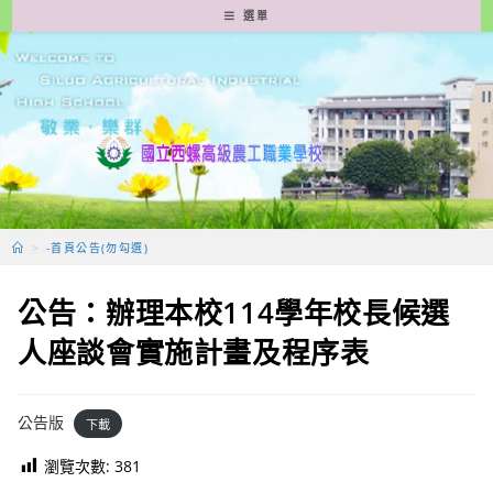
跳
選單
轉
至
主
要
內
容
>
-首頁公告(勿勾選)
公告：辦理本校114學年校長候選
人座談會實施計畫及程序表
公告版
下載
瀏覽次數:
381