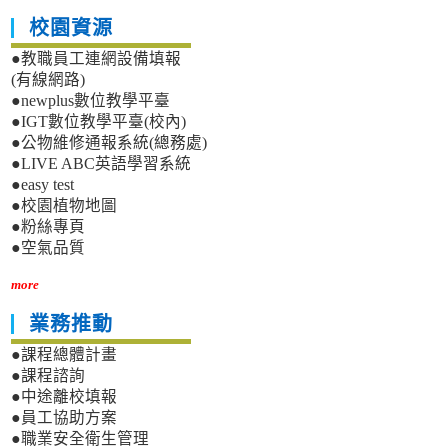
校園資源
●教職員工連網設備填報
(有線網路)
●newplus數位教學平臺
●IGT數位教學平臺(校內)
●公物維修通報系統(總務處)
●LIVE ABC英語學習系統
●easy test
●校園植物地圖
●粉絲專頁
●空氣品質
more
業務推動
●課程總體計畫
●課程諮詢
●中途離校填報
●員工協助方案
●職業安全衛生管理