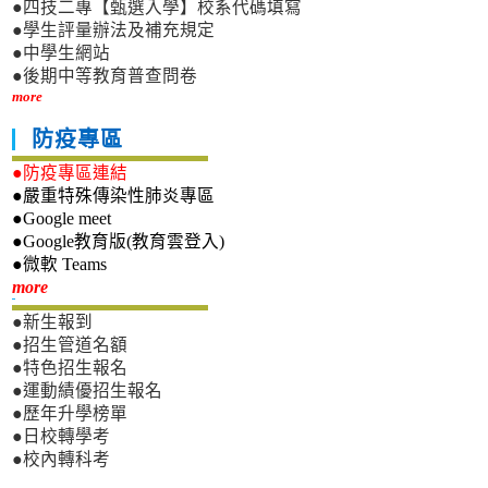
●四技二專【甄選入學】校系代碼填寫
●學生評量辦法及補充規定
●中學生網站
●後期中等教育普查問卷
more
防疫專區
●防疫專區連結
●嚴重特殊傳染性肺炎專區
●Google meet
●Google教育版(教育雲登入)
●微軟 Teams
新生專區
more
●新生報到
●招生管道名額
●特色招生報名
●運動績優招生報名
●歷年升學榜單
●日校轉學考
●校內轉科考