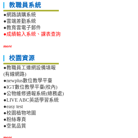
教職員系統
●網路請購系統
●雲端差勤系統
●教育雲電子郵件
●成績輸入系統、課表查詢
more
校園資源
●教職員工連網設備填報
(有線網路)
●newplus數位教學平臺
●IGT數位教學平臺(校內)
●公物維修通報系統(總務處)
●LIVE ABC英語學習系統
●easy test
●校園植物地圖
●粉絲專頁
●空氣品質
more