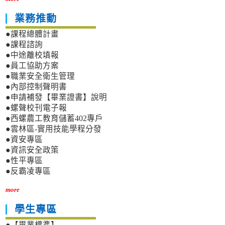
業務推動
●課程總體計畫
●課程諮詢
●中途離校填報
●員工協助方案
●職業安全衛生管理
●內部控制聲明書
●申請補發【畢業證書】說明
●螺聲校刊電子報
●西螺農工教育儲蓄402專戶
●雲林區-實用技能學程分發
●資安專區
●資訊安全政策
●性平專區
●反霸凌專區
more
學生專區
●【畢業標準】