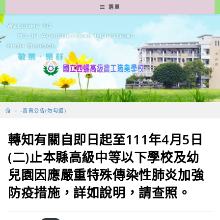
跳
選單
轉
至
主
要
內
容
>
-首頁公告(勿勾選)
轉知有關自即日起至111年4月5日
(二)止本縣高級中等以下學校及幼
兒園因應嚴重特殊傳染性肺炎加強
防疫措施，詳如說明，請查照。