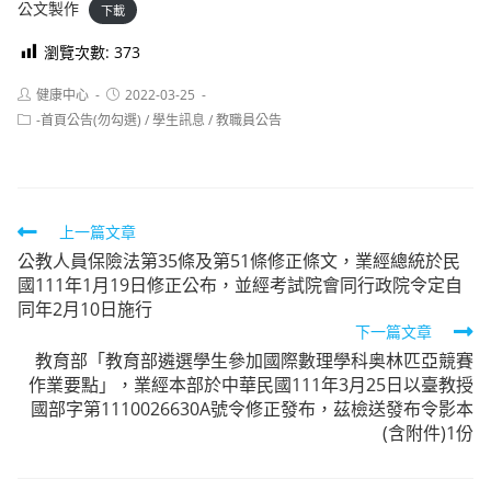
公文製作
下載
瀏覽次數:
373
Post
Post
健康中心
2022-03-25
author:
published:
Post
-首頁公告(勿勾選)
/
學生訊息
/
教職員公告
category:
Read
上一篇文章
公教人員保險法第35條及第51條修正條文，業經總統於民
more
國111年1月19日修正公布，並經考試院會同行政院令定自
articles
同年2月10日施行
下一篇文章
教育部「教育部遴選學生參加國際數理學科奥林匹亞競賽
作業要點」，業經本部於中華民國111年3月25日以臺教授
國部字第1110026630A號令修正發布，茲檢送發布令影本
(含附件)1份