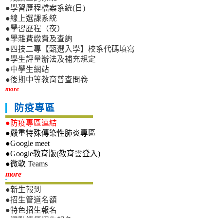
●學習歷程檔案系統(日)
●線上選課系統
●學習歷程（夜）
●學雜費繳費及查詢
●四技二專【甄選入學】校系代碼填寫
●學生評量辦法及補充規定
●中學生網站
●後期中等教育普查問卷
more
防疫專區
●防疫專區連結
●嚴重特殊傳染性肺炎專區
●Google meet
●Google教育版(教育雲登入)
●微軟 Teams
新生專區
more
●新生報到
●招生管道名額
●特色招生報名