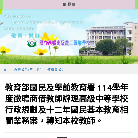
跳
選單
轉
至
主
要
內
容
>
-首頁公告(勿勾選)
>
教職員公告
教育部國民及學前教育署 114學年
度徵聘商借教師辦理高級中等學校
行政規劃及十二年國民基本教育相
關業務案，轉知本校教師。