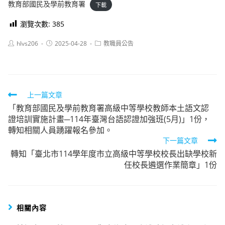
教育部國民及學前教育署
下載
瀏覽次數:
385
Post
Post
Post
hlvs206
2025-04-28
教職員公告
author:
published:
category:
Read
上一篇文章
「教育部國民及學前教育署高級中等學校教師本土語文認
more
證培訓實施計畫─114年臺灣台語認證加強班(5月)」1份，
articles
轉知相關人員踴躍報名參加。
下一篇文章
轉知「臺北市114學年度市立高級中等學校校長出缺學校新
任校長遴選作業簡章」1份
相關內容