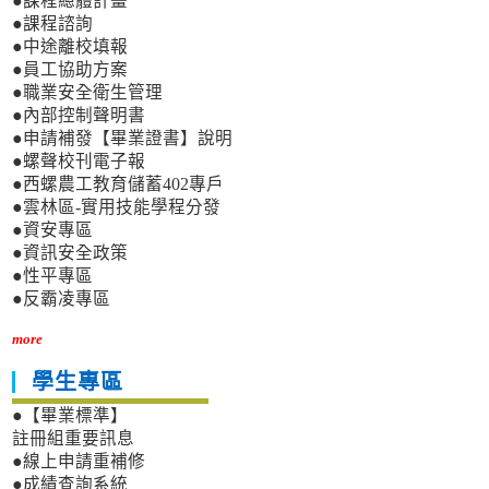
●課程總體計畫
●課程諮詢
●中途離校填報
●員工協助方案
●職業安全衛生管理
●內部控制聲明書
●申請補發【畢業證書】說明
●螺聲校刊電子報
●西螺農工教育儲蓄402專戶
●雲林區-實用技能學程分發
●資安專區
●資訊安全政策
●性平專區
●反霸凌專區
more
學生專區
●【畢業標準】
註冊組重要訊息
●線上申請重補修
●成績查詢系統