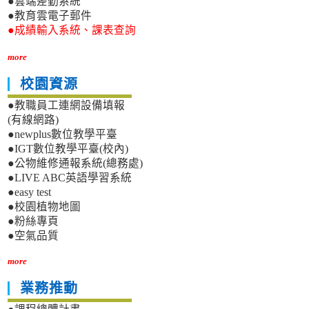
●雲端差勤系統
●教育雲電子郵件
●成績輸入系統、課表查詢
more
校園資源
●教職員工連網設備填報
(有線網路)
●newplus數位教學平臺
●IGT數位教學平臺(校內)
●公物維修通報系統(總務處)
●LIVE ABC英語學習系統
●easy test
●校園植物地圖
●粉絲專頁
●空氣品質
more
業務推動