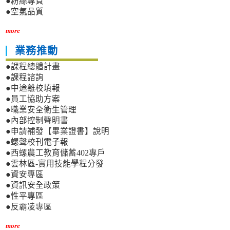
●粉絲專頁
●空氣品質
more
業務推動
●課程總體計畫
●課程諮詢
●中途離校填報
●員工協助方案
●職業安全衛生管理
●內部控制聲明書
●申請補發【畢業證書】說明
●螺聲校刊電子報
●西螺農工教育儲蓄402專戶
●雲林區-實用技能學程分發
●資安專區
●資訊安全政策
●性平專區
●反霸凌專區
more