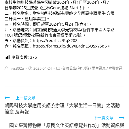
本校生物科技學系學生預計於2024年7月1日至2024年7月7
日舉辦2025生技營《生林Gene技場 Start！》。
二、報名對象：對生物科技領域有興趣之全國高中職學生(含國
三升高一、應屆畢業生)。
三、報名時間：即日起至2024年5月24 日(六)止。
四、活動地點：國立陽明交通大學光復校區(新竹市東區大學路
1001號)及博愛校區(新竹市東區博愛街75號)。
五、活動資訊：https://reurl.cc/RqX20Z。
六、報名表單：https://forms.gle/dCyXBrdnL5QSxYSq6。
瀏覽次數:
375
Post
Post
Post
hlvs302a
2025-04-24
-首頁公告(勿勾選)
/
學生訊息
/
宣導資訊
author:
published:
category:
Read
上一篇文章
朝陽科技大學應用英語系辦理「大學生活一日營」之活動
more
簡章 及海報
articles
下一篇文章
國立臺灣博物館「原民文化英語導覽共作坊」活動資訊與