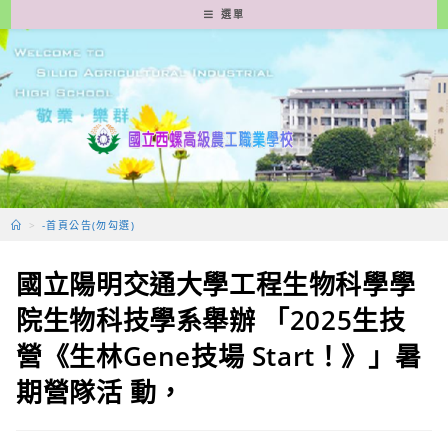
跳
選單
轉
至
主
要
內
容
>
-首頁公告(勿勾選)
國立陽明交通大學工程生物科學學
院生物科技學系舉辦 「2025生技
營《生林Gene技場 Start！》」暑
期營隊活 動，