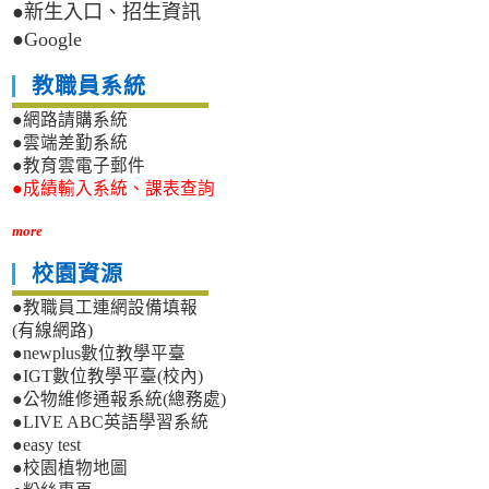
●新生入口、招生資訊
●Google
教職員系統
●網路請購系統
●雲端差勤系統
●教育雲電子郵件
●成績輸入系統、課表查詢
more
校園資源
●教職員工連網設備填報
(有線網路)
●newplus數位教學平臺
●IGT數位教學平臺(校內)
●公物維修通報系統(總務處)
●LIVE ABC英語學習系統
●easy test
●校園植物地圖