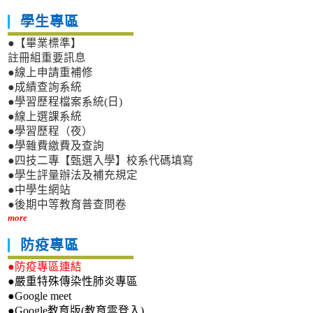
學生專區
●【畢業標準】
註冊組重要訊息
●線上申請重補修
●成績查詢系統
●學習歷程檔案系統(日)
●線上選課系統
●學習歷程（夜）
●學雜費繳費及查詢
●四技二專【甄選入學】校系代碼填寫
●學生評量辦法及補充規定
●中學生網站
●後期中等教育普查問卷
more
防疫專區
●防疫專區連結
●嚴重特殊傳染性肺炎專區
●Google meet
●Google教育版(教育雲登入)