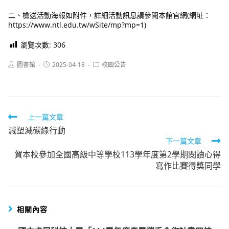
二、檢送活動海報如附件，詳細活動訊息請參閱本館官網(網址：
https://www.ntl.edu.tw/wSite/mp?mp=1)
瀏覽次數:
306
Post
Post
Post
圖書館
2025-04-18
校園公告
author:
published:
category:
Read
上一篇文章
減塑減碳綠行動
more
下一篇文章
articles
賀本校參加全國高級中等學校113學年度第2學期閱讀心得
寫作比賽得獎同學
相關內容