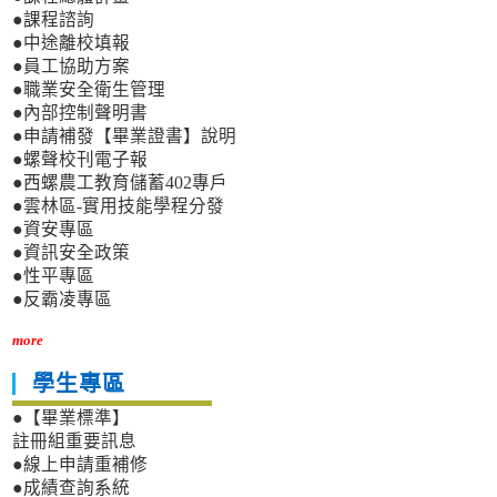
●課程諮詢
●中途離校填報
●員工協助方案
●職業安全衛生管理
●內部控制聲明書
●申請補發【畢業證書】說明
●螺聲校刊電子報
●西螺農工教育儲蓄402專戶
●雲林區-實用技能學程分發
●資安專區
●資訊安全政策
●性平專區
●反霸凌專區
more
學生專區
●【畢業標準】
註冊組重要訊息
●線上申請重補修
●成績查詢系統