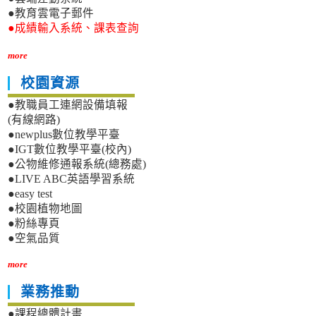
●教育雲電子郵件
●成績輸入系統、課表查詢
more
校園資源
●教職員工連網設備填報
(有線網路)
●newplus數位教學平臺
●IGT數位教學平臺(校內)
●公物維修通報系統(總務處)
●LIVE ABC英語學習系統
●easy test
●校園植物地圖
●粉絲專頁
●空氣品質
more
業務推動
●課程總體計畫