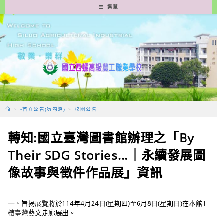
跳
選單
轉
至
主
要
內
容
>
-首頁公告(勿勾選)
>
校園公告
轉知:國立臺灣圖書館辦理之「By
Their SDG Stories…｜永續發展圖
像故事與徵件作品展」資訊
一、旨揭展覽將於114年4月24日(星期四)至6月8日(星期日)在本館1
樓臺灣藝文走廊展出。