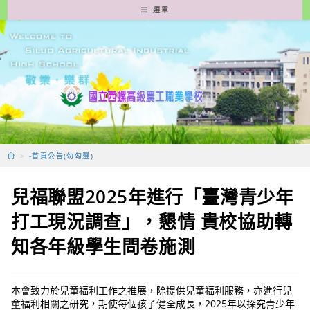
跳
選單
轉
至
主
要
內
容
>
-首頁公告(勿勾選)
兒福聯盟2025年進行「臺灣青少年
打工現況調查」，懇情 貴校協助轉
知各年級學生問卷施測
本會致力於兒童福利工作之推展，除提供兒童福利服務，亦進行兒
童福利相關之研究，期使每個孩子健全成長，2025年以探究青少年