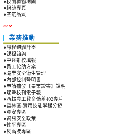
●校園植物地圖
●粉絲專頁
●空氣品質
more
業務推動
●課程總體計畫
●課程諮詢
●中途離校填報
●員工協助方案
●職業安全衛生管理
●內部控制聲明書
●申請補發【畢業證書】說明
●螺聲校刊電子報
●西螺農工教育儲蓄402專戶
●雲林區-實用技能學程分發
●資安專區
●資訊安全政策
●性平專區
●反霸凌專區