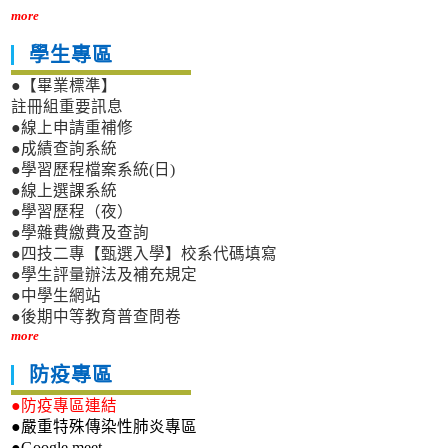
more
學生專區
●【畢業標準】
註冊組重要訊息
●線上申請重補修
●成績查詢系統
●學習歷程檔案系統(日)
●線上選課系統
●學習歷程（夜）
●學雜費繳費及查詢
●四技二專【甄選入學】校系代碼填寫
●學生評量辦法及補充規定
●中學生網站
●後期中等教育普查問卷
more
防疫專區
●防疫專區連結
●嚴重特殊傳染性肺炎專區
●Google meet