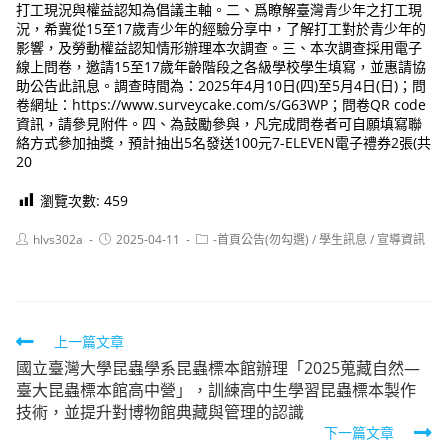
打工現況與權益認知為倡議主軸。二、爲瞭解臺灣青少年之打工現
況，希冀從15至17歲青少年的經驗分享中，了解打工對於青少年的
影響，及勞動權益認知情形辦理本次調查。三、本次調查採用電子
線上問卷，邀請15至17歲年齡階段之各級學校學生填寫，並惠請協
助公告此訊息。調查時間為：2025年4月10日(四)至5月4日(日)；問
卷網址：https://www.surveycake.com/s/G63WP；問卷QR code
資訊，請參見附件。四、為鼓勵參與，凡完成問卷者可自願填寫聯
絡方式參加抽獎，預計抽出5名發送100元7-ELEVEN電子禮券2張(共
20
瀏覽次數:
459
Post
Post
Post
hlvs302a
2025-04-11
-首頁公告(勿勾選)
/
學生訊息
/
宣導資訊
author:
published:
category:
Read
上一篇文章
國立臺灣大學昆蟲學系昆蟲標本館辦理「2025蒐藏自然—
more
臺大昆蟲標本館高中營」，訓練高中生學習昆蟲標本製作
articles
技術，並提升對博物館典藏與管理的認識
下一篇文章