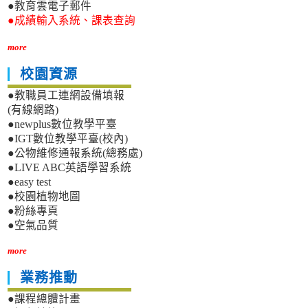
●教育雲電子郵件
●成績輸入系統、課表查詢
more
校園資源
●教職員工連網設備填報
(有線網路)
●newplus數位教學平臺
●IGT數位教學平臺(校內)
●公物維修通報系統(總務處)
●LIVE ABC英語學習系統
●easy test
●校園植物地圖
●粉絲專頁
●空氣品質
more
業務推動
●課程總體計畫