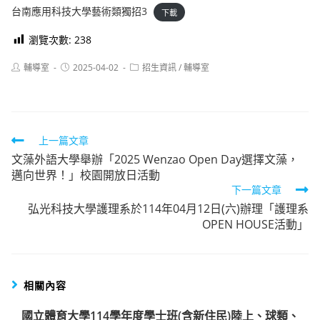
台南應用科技大學藝術類獨招3
下載
瀏覽次數:
238
Post
Post
Post
輔導室
2025-04-02
招生資訊
/
輔導室
author:
published:
category:
Read
上一篇文章
文藻外語大學舉辦「2025 Wenzao Open Day選擇文藻，
more
邁向世界！」校園開放日活動
articles
下一篇文章
弘光科技大學護理系於114年04月12日(六)辦理「護理系
OPEN HOUSE活動」
相關內容
國立體育大學114學年度學士班(含新住民)陸上、球類、