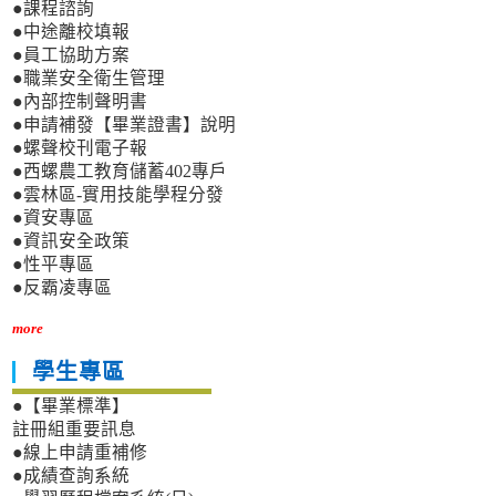
●課程諮詢
●中途離校填報
●員工協助方案
●職業安全衛生管理
●內部控制聲明書
●申請補發【畢業證書】說明
●螺聲校刊電子報
●西螺農工教育儲蓄402專戶
●雲林區-實用技能學程分發
●資安專區
●資訊安全政策
●性平專區
●反霸凌專區
more
學生專區
●【畢業標準】
註冊組重要訊息
●線上申請重補修
●成績查詢系統