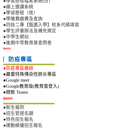
●學習歷程檔案系統(日)
●線上選課系統
●學習歷程（夜）
●學雜費繳費及查詢
●四技二專【甄選入學】校系代碼填寫
●學生評量辦法及補充規定
●中學生網站
●後期中等教育普查問卷
more
防疫專區
●防疫專區連結
●嚴重特殊傳染性肺炎專區
●Google meet
●Google教育版(教育雲登入)
●微軟 Teams
新生專區
more
●新生報到
●招生管道名額
●特色招生報名
●運動績優招生報名