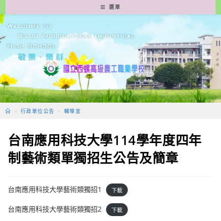
跳
選單
轉
至
主
要
內
容
>
行政單位公告
>
輔導室
台南應用科技大學114學年度四年
制藝術類單獨招生公告及簡章
台南應用科技大學藝術類獨招1
下載
台南應用科技大學藝術類獨招2
下載