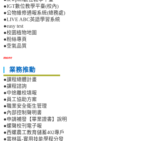
●IGT數位教學平臺(校內)
●公物維修通報系統(總務處)
●LIVE ABC英語學習系統
●easy test
●校園植物地圖
●粉絲專頁
●空氣品質
more
業務推動
●課程總體計畫
●課程諮詢
●中途離校填報
●員工協助方案
●職業安全衛生管理
●內部控制聲明書
●申請補發【畢業證書】說明
●螺聲校刊電子報
●西螺農工教育儲蓄402專戶
●雲林區-實用技能學程分發