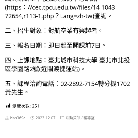
(https：//cec.tpcu.edu.tw/files/14-1043-
72654,r113-1.php？Lang=zh-tw)查詢。
二、招生對象：對航空業有興趣者。
三、報名日期：即日起至開課前7日。
四、上課地點：臺北城市科技大學-臺北市北投
區學園路2號(近關渡捷運站)。
五、課程洽詢電話：02-2892-7154轉分機1702
黃先生。
瀏覽次數:
251
Post
Post
Post
hlvs369a
2023-12-07
活動資訊
/
輔導室
author:
published:
category: