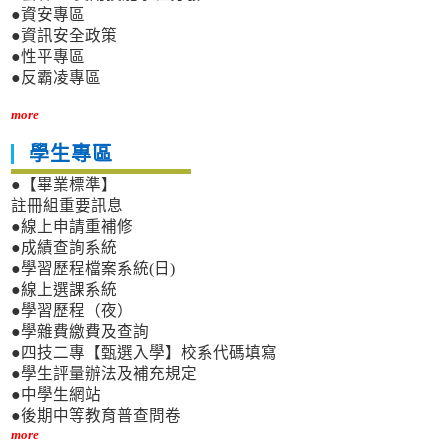
●資安專區
●資訊安全政策
●性平專區
●反霸凌專區
more
學生專區
●【畢業標準】
註冊組重要訊息
●線上申請重補修
●成績查詢系統
●學習歷程檔案系統(日)
●線上選課系統
●學習歷程（夜）
●學雜費繳費及查詢
●四技二專【甄選入學】校系代碼填寫
●學生評量辦法及補充規定
●中學生網站
●後期中等教育普查問卷
more