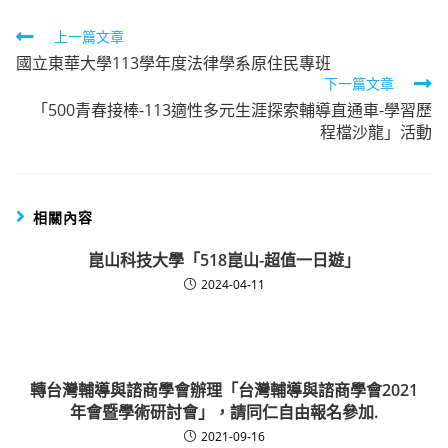
Read
上一篇文章
國立東華大學113學年度法律學系原住民專班
more
下一篇文章
articles
「500青春接棒-113適性多元生涯探索輔導直通車-學習歷
程檔沙龍」活動
相關內容
崑山科技大學「518崑山-超值一日遊」
2024-04-11
轉台灣輔導與諮商學會辦理「台灣輔導與諮商學會2021
年會暨學術研討會」，請同仁自由報名參加.
2021-09-16