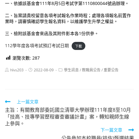
一、依據該基金會111年8月5日考試字第1110800044號函辦理。
二、旨案請貴校留意各項考試報名作業時程；處理各項報名前置作
業時，請審慎確認學生報名資料，以維護學生升學之權益。
三、檢附該基金會來函及其附件影本各1份供參。
112學年度各項考試預訂考試日期
下載
瀏覽次數:
287
Post
Post
Post
hlvs203
2022-08-09
學生訊息
/
教職員公告
/
重要公告
author:
published:
category:
Read
上一篇文章
主旨：有關教育部委託國立清華大學辦理111年度8至10月
more
「技高、技專學習歷程審查審議計畫」案，轉知親師生線
articles
上參與。
下一篇文章
公告參加本校職員(技佐)甄選結果