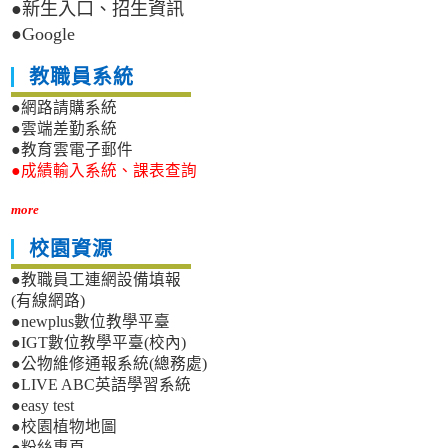
●新生入口、招生資訊
●Google
教職員系統
●網路請購系統
●雲端差勤系統
●教育雲電子郵件
●成績輸入系統、課表查詢
more
校園資源
●教職員工連網設備填報
(有線網路)
●newplus數位教學平臺
●IGT數位教學平臺(校內)
●公物維修通報系統(總務處)
●LIVE ABC英語學習系統
●easy test
●校園植物地圖
●粉絲專頁