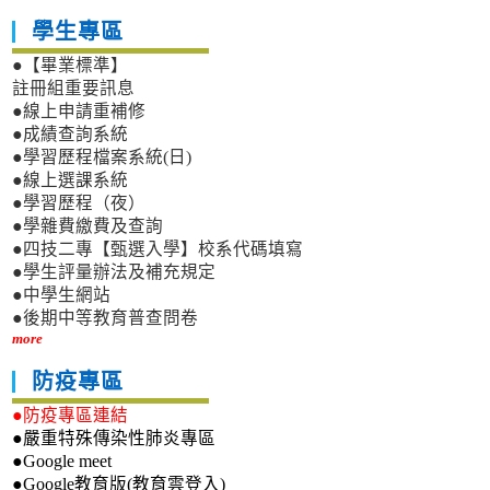
學生專區
●【畢業標準】
註冊組重要訊息
●線上申請重補修
●成績查詢系統
●學習歷程檔案系統(日)
●線上選課系統
●學習歷程（夜）
●學雜費繳費及查詢
●四技二專【甄選入學】校系代碼填寫
●學生評量辦法及補充規定
●中學生網站
●後期中等教育普查問卷
more
防疫專區
●防疫專區連結
●嚴重特殊傳染性肺炎專區
●Google meet
●Google教育版(教育雲登入)