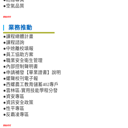
●空氣品質
more
業務推動
●課程總體計畫
●課程諮詢
●中途離校填報
●員工協助方案
●職業安全衛生管理
●內部控制聲明書
●申請補發【畢業證書】說明
●螺聲校刊電子報
●西螺農工教育儲蓄402專戶
●雲林區-實用技能學程分發
●資安專區
●資訊安全政策
●性平專區
●反霸凌專區
more