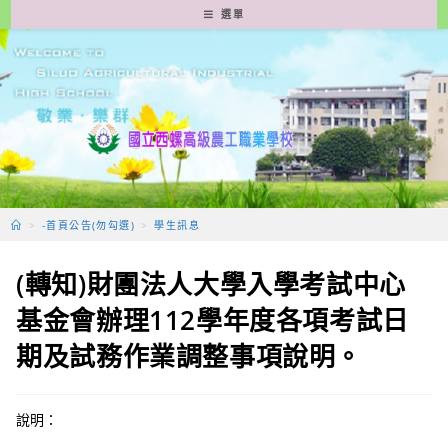
跳
選單
轉
至
主
要
內
容
>
-首頁公告(勿勾選)
>
學生訊息
(轉知)財團法人大學入學考試中心
基金會辦理112學年度各項考試日
期及試務作業調整事項說明。
說明：