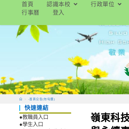
跳
首頁
認識本校
行政單位
轉
行事曆
登入
至
主
要
內
容
>
-首頁公告(勿勾選)
快速連結
嶺東科
●教職員入口
●學生入口