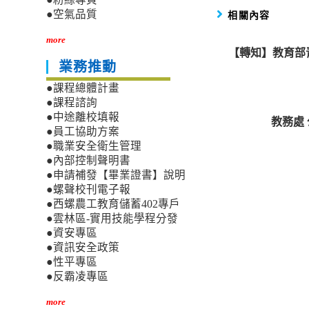
相關內容
●空氣品質
more
【轉知】教育部
業務推動
●課程總體計畫
●課程諮詢
●中途離校填報
教務處
●員工協助方案
●職業安全衛生管理
●內部控制聲明書
●申請補發【畢業證書】說明
●螺聲校刊電子報
●西螺農工教育儲蓄402專戶
●雲林區-實用技能學程分發
●資安專區
●資訊安全政策
●性平專區
●反霸凌專區
more