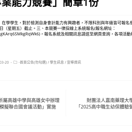
專業能力競賽」簡章1份
）在學學生，對於檢測自身會計能力有興趣者，不限科別與年級皆可報名
28日（星期五）截止。三、本競賽一律採線上系統報名(報名網址：
s.gle/pRgKArq6SMkgRqWk6)，報名系統及相關訊息請逕至網頁查詢，各
Post
03-20
-首頁公告(勿勾選)
/
學生訊息
/
宣導資訊
:
category:
所屬高雄中學與高雄女中辦理
財團法人嘉南藥理大
英模擬聯合國會議活動」實施
「2025高中職生幼保體