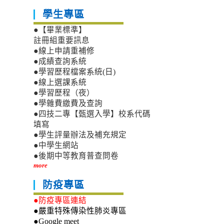
學生專區
●【畢業標準】
註冊組重要訊息
●線上申請重補修
●成績查詢系統
●學習歷程檔案系統(日)
●線上選課系統
●學習歷程（夜）
●學雜費繳費及查詢
●四技二專【甄選入學】校系代碼
填寫
●學生評量辦法及補充規定
●中學生網站
●後期中等教育普查問卷
more
防疫專區
●防疫專區連結
●嚴重特殊傳染性肺炎專區
●Google meet