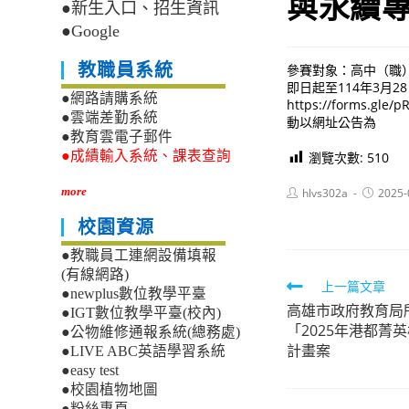
與永續
●新生入口、招生資訊
●Google
教職員系統
參賽對象：高中（職
即日起至114年3月
●網路請購系統
https://form
●雲端差勤系統
動以網址公告為
●教育雲電子郵件
●成績輸入系統、課表查詢
瀏覽次數:
510
Post
Post
more
hlvs302a
2025-
author:
published
校園資源
●教職員工連網設備填報
(有線網路)
Read
上一篇文章
●newplus數位教學平臺
高雄市政府教育局
more
●IGT數位教學平臺(校內)
「2025年港都菁
●公物維修通報系統(總務處)
articles
計畫案
●LIVE ABC英語學習系統
●easy test
●校園植物地圖
●粉絲專頁