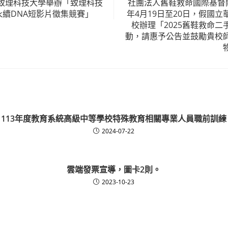
致理科技大學舉辦「致理科技
社團法人舊鞋救命國際基督關
永續DNA短影片徵集競賽」
年4月19日至20日，假國
校辦理「2025舊鞋救命
動，請惠予公告並鼓勵貴校
113年度教育系統高級中等學校特殊教育相關專業人員職前訓練
2024-07-22
雲端發票宣導，圖卡2則。
2023-10-23