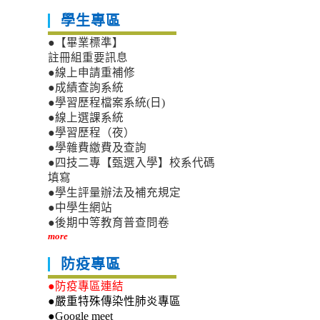
學生專區
●【畢業標準】
註冊組重要訊息
●線上申請重補修
●成績查詢系統
●學習歷程檔案系統(日)
●線上選課系統
●學習歷程（夜）
●學雜費繳費及查詢
●四技二專【甄選入學】校系代碼
填寫
●學生評量辦法及補充規定
●中學生網站
●後期中等教育普查問卷
more
防疫專區
●防疫專區連結
●嚴重特殊傳染性肺炎專區
●Google meet