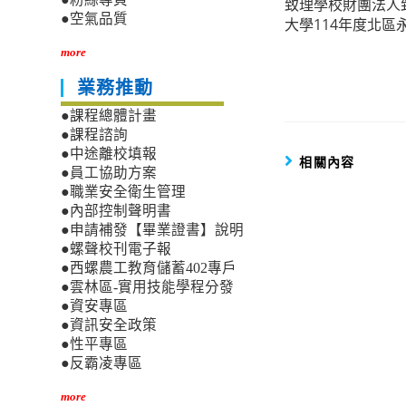
致理學校財團法人
more
●空氣品質
大學114年度北區
articles
more
業務推動
●課程總體計畫
●課程諮詢
●中途離校填報
相關內容
●員工協助方案
●職業安全衛生管理
●內部控制聲明書
●申請補發【畢業證書】說明
●螺聲校刊電子報
●西螺農工教育儲蓄402專戶
●雲林區-實用技能學程分發
●資安專區
●資訊安全政策
●性平專區
●反霸凌專區
more