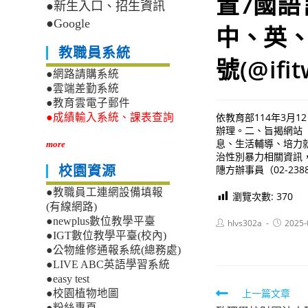
置7國
●新生入口、招生資訊
●Google
中、英、
教職員系統
號(@if
●網路請購系統
●雲端差勤系統
●教育雲電子郵件
依教育部114年3月12
●成績輸入系統、課表查詢
辦理。二、旨揭網站（網址
息、生活輔導、培力
more
治性別暴力相關資訊
䧥方辦事員（02-2388
校園資源
●教職員工連網設備填報
瀏覽次數:
370
(有線網路)
●newplus數位教學平臺
Post
Post
hlvs302a
2025-
author:
published
●IGT數位教學平臺(校內)
●公物維修通報系統(總務處)
●LIVE ABC英語學習系統
●easy test
Read
上一篇文章
●校園植物地圖
●粉絲專頁