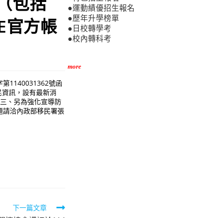
（包括
●運動績優招生報名
●歷年升學榜單
E官方帳
●日校轉學考
●校內轉科考
more
1140031362號函
新住民資訊，設有最新消
。三、另為強化宣導防
題請洽內政部移民署張
下一篇文章