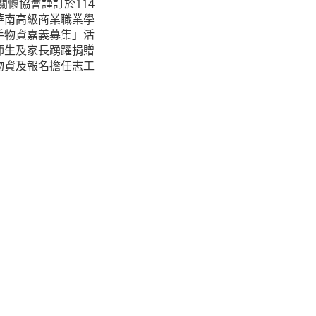
懷協會謹訂於114
立華南高級商業職業學
二手物資嘉義募集」活
師生及家長踴躍捐贈
物資及報名擔任志工