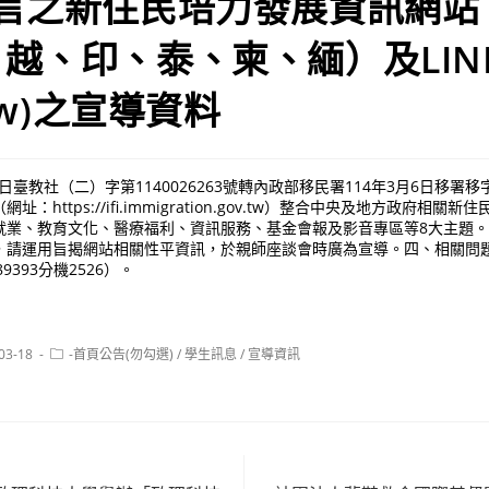
語言之新住民培力發展資訊網站
越、印、泰、柬、緬）及LIN
itw)之宣導資料
日臺教社（二）字第1140026263號轉內政部移民署114年3月6日移署移字第
：https://ifi.immigration.gov.tw）整合中央及地方政府相關
就業、教育文化、醫療福利、資訊服務、基金會報及影音專區等8大主題
，請運用旨揭網站相關性平資訊，於親師座談會時廣為宣導。四、相關問
9393分機2526）。
Post
03-18
-首頁公告(勿勾選)
/
學生訊息
/
宣導資訊
:
category: