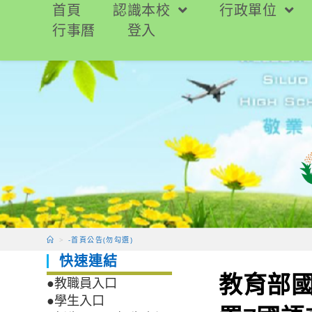
跳
首頁
認識本校
行政單位
轉
行事曆
登入
至
主
要
內
容
>
-首頁公告(勿勾選)
快速連結
教育部
●教職員入口
●學生入口