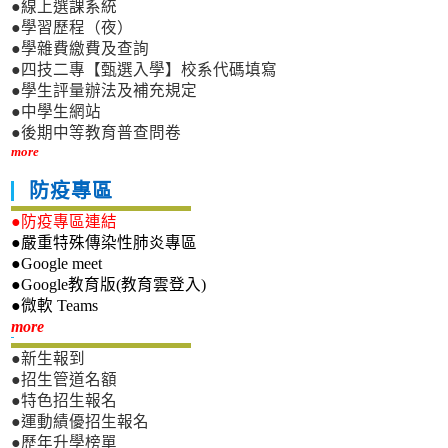
●線上選課系統
●學習歷程（夜）
●學雜費繳費及查詢
●四技二專【甄選入學】校系代碼填寫
●學生評量辦法及補充規定
●中學生網站
●後期中等教育普查問卷
more
防疫專區
●防疫專區連結
●嚴重特殊傳染性肺炎專區
●Google meet
●Google教育版(教育雲登入)
●微軟 Teams
新生專區
more
●新生報到
●招生管道名額
●特色招生報名
●運動績優招生報名
●歷年升學榜單