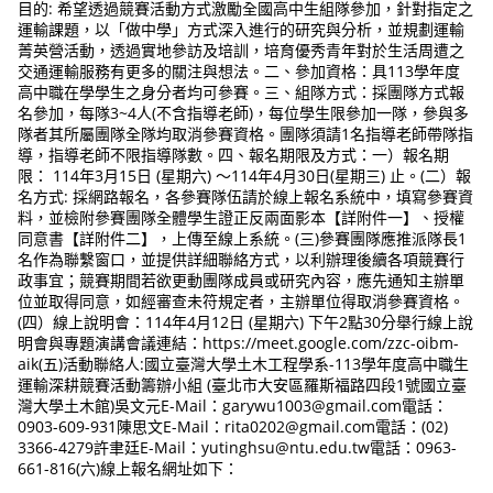
目的: 希望透過競賽活動方式激勵全國高中生組隊參加，針對指定之
運輸課題，以「做中學」方式深入進行的研究與分析，並規劃運輸
菁英營活動，透過實地參訪及培訓，培育優秀青年對於生活周遭之
交通運輸服務有更多的關注與想法。二、參加資格：具113學年度
高中職在學學生之身分者均可參賽。三、組隊方式：採團隊方式報
名參加，每隊3~4人(不含指導老師)，每位學生限參加一隊，參與多
隊者其所屬團隊全隊均取消參賽資格。團隊須請1名指導老師帶隊指
導，指導老師不限指導隊數。四、報名期限及方式：一）報名期
限： 114年3月15日 (星期六) ～114年4月30日(星期三) 止。(二）報
名方式: 採網路報名，各參賽隊伍請於線上報名系統中，填寫參賽資
料，並檢附參賽團隊全體學生證正反兩面影本【詳附件一】、授權
同意書【詳附件二】，上傳至線上系統。(三)參賽團隊應推派隊長1
名作為聯繫窗口，並提供詳細聯絡方式，以利辦理後續各項競賽行
政事宜；競賽期間若欲更動團隊成員或研究內容，應先通知主辦單
位並取得同意，如經審查未符規定者，主辦單位得取消參賽資格。
(四）線上說明會：114年4月12日 (星期六) 下午2點30分舉行線上說
明會與專題演講會議連結：https://meet.google.com/zzc-oibm-
aik(五)活動聯絡人:國立臺灣大學土木工程學系-113學年度高中職生
運輸深耕競賽活動籌辦小組 (臺北市大安區羅斯福路四段1號國立臺
灣大學土木館)吳文元E-Mail：garywu1003@gmail.com電話：
0903-609-931陳思文E-Mail：rita0202@gmail.com電話：(02)
3366-4279許聿廷E-Mail：yutinghsu@ntu.edu.tw電話：0963-
661-816(六)線上報名網址如下：