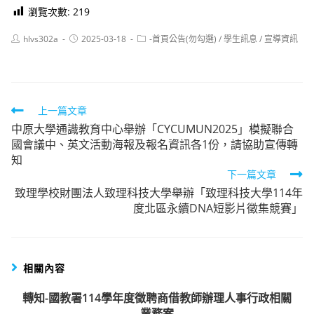
瀏覽次數:
219
Post
Post
Post
hlvs302a
2025-03-18
-首頁公告(勿勾選)
/
學生訊息
/
宣導資訊
author:
published:
category:
Read
上一篇文章
中原大學通識教育中心舉辦「CYCUMUN2025」模擬聯合
more
國會議中、英文活動海報及報名資訊各1份，請協助宣傳轉
articles
知
下一篇文章
致理學校財團法人致理科技大學舉辦「致理科技大學114年
度北區永續DNA短影片徵集競賽」
相關內容
轉知-國教署114學年度徵聘商借教師辦理人事行政相關
業務案