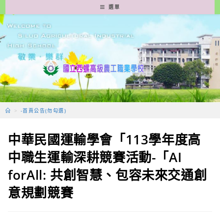
跳
選單
轉
至
主
要
內
容
>
-首頁公告(勿勾選)
中華民國運輸學會「113學年度高
中職生運輸深耕競賽活動-「AI
forAll: 共創智慧、包容未來交通創
意規劃競賽