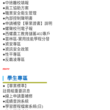
●中途離校填報
●員工協助方案
●職業安全衛生管理
●內部控制聲明書
●申請補發【畢業證書】說明
●螺聲校刊電子報
●西螺農工教育儲蓄402專戶
●雲林區-實用技能學程分發
●資安專區
●資訊安全政策
●性平專區
●反霸凌專區
more
學生專區
●【畢業標準】
註冊組重要訊息
●線上申請重補修
●成績查詢系統
●學習歷程檔案系統(日)