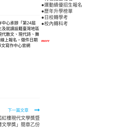
●運動績優招生報名
●歷年升學榜單
●日校轉學考
中心承辦「第24屆
●校內轉科考
生及就讀設籍臺灣地區
現代散文、現代詩、舞
路線上報名，徵件日期
more
球華文寫作中心官網
下一篇文章
屆紅樓現代文學獎暨
樓文學獎」簡章乙份