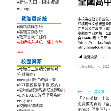
全國高
●新生入口、招生資訊
●Google
教職員系統
本校為提倡寫作風氣
紅樓現代文學獎暨全
●網路請購系統
之各公私立高中（職
●雲端差勤系統
臺劇劇本四大類；全國
●教育雲電子郵件
自114年3月15日
(https://reur
●成績輸入系統、課表查詢
ntnu.honglou@gmai
more
瀏覽次數:
363
校園資源
Post
Post
hlvs302a
2025-
●教職員工連網設備填報
author:
published
(有線網路)
●newplus數位教學平臺
●IGT數位教學平臺(校內)
●公物維修通報系統(總務處)
Read
上一篇文章
●LIVE ABC英語學習系統
「全民英檢」中級
more
●easy test
免費備考資源「全民
articles
●校園植物地圖
iPrep）同步開
●粉絲專頁