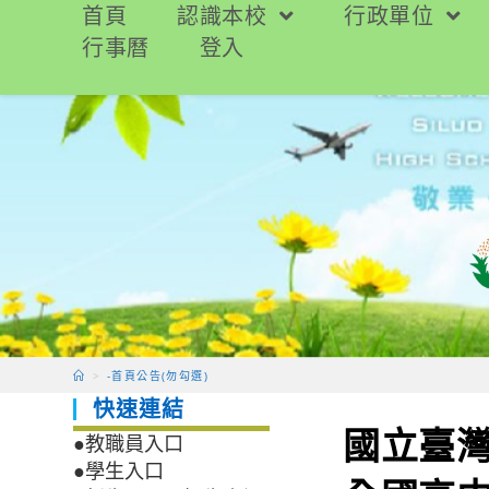
跳
首頁
認識本校
行政單位
轉
行事曆
登入
至
主
要
內
容
>
-首頁公告(勿勾選)
快速連結
國立臺灣
●教職員入口
●學生入口