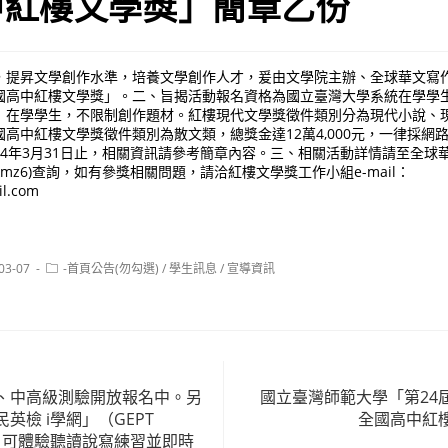
中紅樓文學獎」簡章乙份
，提昇文學創作水準，培養文學創作人才，爰由文學院主辦、全球華文寫作
國高中紅樓文學獎」。二、旨揭活動報名資格為國立臺灣大學系統在學學
）在學學生，不限制創作題材。紅樓現代文學獎徵件類別分為現代小說、
高中紅樓文學獎徵件類別為散文類，總獎金達12萬4,000元，一律採網
至114年3月31日止，相關資訊請參考簡章內容。三、相關活動詳情請至全
l.cc/nqkmz6)查詢，如有參獎相關問題，請洽紅樓文學獎工作小組e-mail：
l.com
Post
03-07
-首頁公告(勿勾選)
/
學生訊息
/
宣導資訊
:
category:
、中高級測驗開放報名中。另
國立臺灣師範大學「第24
英檢 i學網」（GEPT
全國高中紅
放，可體驗聽讀說寫練習並即時