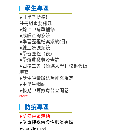
學生專區
●【畢業標準】
註冊組重要訊息
●線上申請重補修
●成績查詢系統
●學習歷程檔案系統(日)
●線上選課系統
●學習歷程（夜）
●學雜費繳費及查詢
●四技二專【甄選入學】校系代碼
填寫
●學生評量辦法及補充規定
●中學生網站
●後期中等教育普查問卷
more
防疫專區
●防疫專區連結
●嚴重特殊傳染性肺炎專區
●Google meet