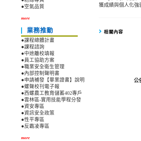
獲成績與個人化強
●空氣品質
more
業務推動
相關內容
●課程總體計畫
●課程諮詢
●中途離校填報
●員工協助方案
●職業安全衛生管理
●內部控制聲明書
公
●申請補發【畢業證書】說明
●螺聲校刊電子報
●西螺農工教育儲蓄402專戶
●雲林區-實用技能學程分發
●資安專區
●資訊安全政策
●性平專區
●反霸凌專區
more