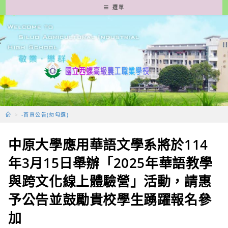
跳
選單
轉
至
主
要
內
容
>
-首頁公告(勿勾選)
中原大學應用華語文學系將於114
年3月15日舉辦「2025年華語教學
與跨文化線上體驗營」活動，請惠
予公告並鼓勵貴校學生踴躍報名參
加