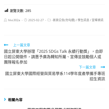
瀏覽次數:
285
Post
Post
Post
hlvs302a
2025-02-27
-首頁公告(勿勾選)
/
學生訊息
/
宣導資訊
author:
published:
category:
Read
上一篇文章
國立屏東大學辦理「2025 SDGs Talk 永續行動獎」，自即
more
日起公開徵件，請惠予廣為轉知所屬、宣傳並鼓勵個人或
articles
團隊報名參加
下一篇文章
國立屏東大學國際經營與貿易學系114學年度產學攜手專班
招生資訊
相關內容