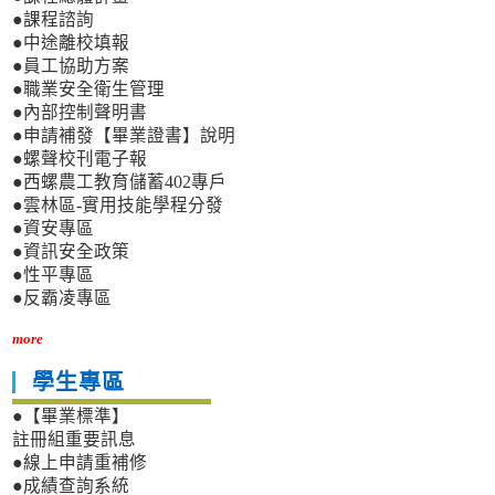
●課程諮詢
●中途離校填報
●員工協助方案
●職業安全衛生管理
●內部控制聲明書
●申請補發【畢業證書】說明
●螺聲校刊電子報
●西螺農工教育儲蓄402專戶
●雲林區-實用技能學程分發
●資安專區
●資訊安全政策
●性平專區
●反霸凌專區
more
學生專區
●【畢業標準】
註冊組重要訊息
●線上申請重補修
●成績查詢系統