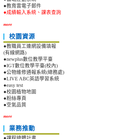
●教育雲電子郵件
●成績輸入系統、課表查詢
more
校園資源
●教職員工連網設備填報
(有線網路)
●newplus數位教學平臺
●IGT數位教學平臺(校內)
●公物維修通報系統(總務處)
●LIVE ABC英語學習系統
●easy test
●校園植物地圖
●粉絲專頁
●空氣品質
more
業務推動
●課程總體計畫