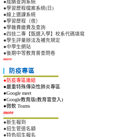
●成績查詢系統
●學習歷程檔案系統(日)
●線上選課系統
●學習歷程（夜）
●學雜費繳費及查詢
●四技二專【甄選入學】校系代碼填寫
●學生評量辦法及補充規定
●中學生網站
●後期中等教育普查問卷
more
防疫專區
●防疫專區連結
●嚴重特殊傳染性肺炎專區
●Google meet
●Google教育版(教育雲登入)
●微軟 Teams
新生專區
more
●新生報到
●招生管道名額
●特色招生報名