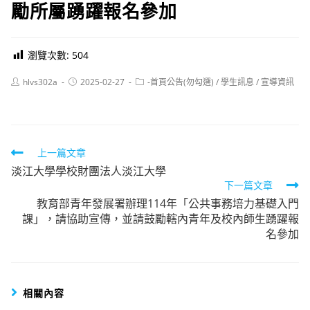
勵所屬踴躍報名參加
瀏覽次數:
504
Post
Post
Post
hlvs302a
2025-02-27
-首頁公告(勿勾選)
/
學生訊息
/
宣導資訊
author:
published:
category:
Read
上一篇文章
淡江大學學校財團法人淡江大學
more
下一篇文章
articles
教育部青年發展署辦理114年「公共事務培力基礎入門
課」，請協助宣傳，並請鼓勵轄內青年及校內師生踴躍報
名參加
相關內容