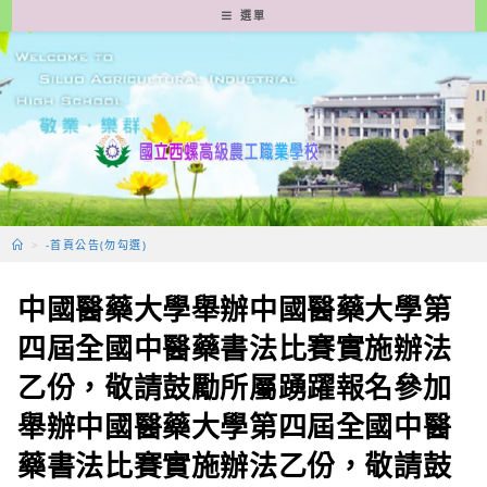
跳
選單
轉
至
主
要
內
容
>
-首頁公告(勿勾選)
中國醫藥大學舉辦中國醫藥大學第
四屆全國中醫藥書法比賽實施辦法
乙份，敬請鼓勵所屬踴躍報名參加
舉辦中國醫藥大學第四屆全國中醫
藥書法比賽實施辦法乙份，敬請鼓