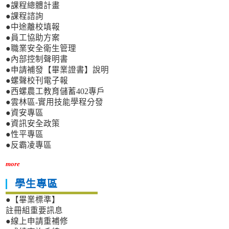
●課程總體計畫
●課程諮詢
●中途離校填報
●員工協助方案
●職業安全衛生管理
●內部控制聲明書
●申請補發【畢業證書】說明
●螺聲校刊電子報
●西螺農工教育儲蓄402專戶
●雲林區-實用技能學程分發
●資安專區
●資訊安全政策
●性平專區
●反霸凌專區
more
學生專區
●【畢業標準】
註冊組重要訊息
●線上申請重補修