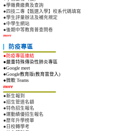
●學雜費繳費及查詢
●四技二專【甄選入學】校系代碼填寫
●學生評量辦法及補充規定
●中學生網站
●後期中等教育普查問卷
more
防疫專區
●防疫專區連結
●嚴重特殊傳染性肺炎專區
●Google meet
●Google教育版(教育雲登入)
●微軟 Teams
新生專區
more
●新生報到
●招生管道名額
●特色招生報名
●運動績優招生報名
●歷年升學榜單
●日校轉學考