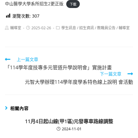
中山醫學大學系所招生2更正版
下載
瀏覽次數:
307
Post
Post
Post
輔導室
2025-02-26
學生訊息
/
招生資訊
/
教職員公告
/
輔導室
author:
published:
category:
Read
上一篇文章
「114學年度技專多元管道升學說明會」實施計畫
more
下一篇文章
articles
元智大學辦理114學年度學系特色線上說明 會活動
相關內容
11月4日起山線(甲1區)元發專車路線調整
2024-11-01