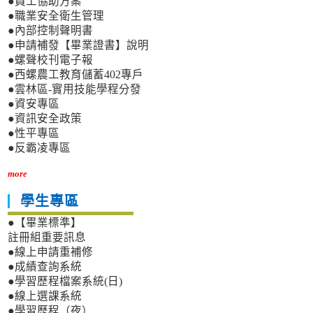
●員工協助方案
●職業安全衛生管理
●內部控制聲明書
●申請補發【畢業證書】說明
●螺聲校刊電子報
●西螺農工教育儲蓄402專戶
●雲林區-實用技能學程分發
●資安專區
●資訊安全政策
●性平專區
●反霸凌專區
more
學生專區
●【畢業標準】
註冊組重要訊息
●線上申請重補修
●成績查詢系統
●學習歷程檔案系統(日)
●線上選課系統
●學習歷程（夜）