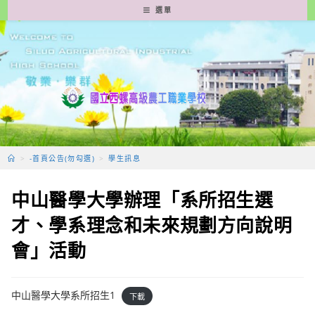
跳
選單
轉
至
主
要
內
容
>
-首頁公告(勿勾選)
>
學生訊息
中山醫學大學辦理「系所招生選
才、學系理念和未來規劃方向說明
會」活動
中山醫學大學系所招生1
下載