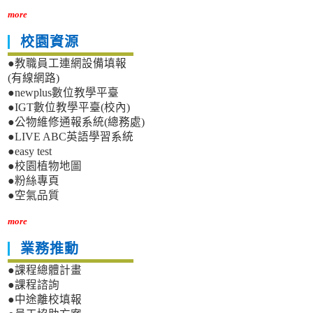
more
校園資源
●教職員工連網設備填報
(有線網路)
●newplus數位教學平臺
●IGT數位教學平臺(校內)
●公物維修通報系統(總務處)
●LIVE ABC英語學習系統
●easy test
●校園植物地圖
●粉絲專頁
●空氣品質
more
業務推動
●課程總體計畫
●課程諮詢
●中途離校填報