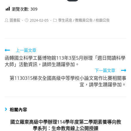
瀏覽次數:
309
Post
Post
Post
圖書館
2024-02-05
學生訊息
/
教職員公告
/
校園公告
author:
published:
category:
Read
上一篇文章
函轉國立科學工藝博物館113年3至5月辦理「週日閱讀科學
more
大師」活動資訊，請師生踴躍參加。
articles
下一篇文章
第1130315梯次全國高級中等學校小論文寫作比賽相關事
宜，請學生踴躍參加。
相關內容
國立羅東高級中學辦理114學年度第二學期素養導向教
學系列：生命教育線上公開授課