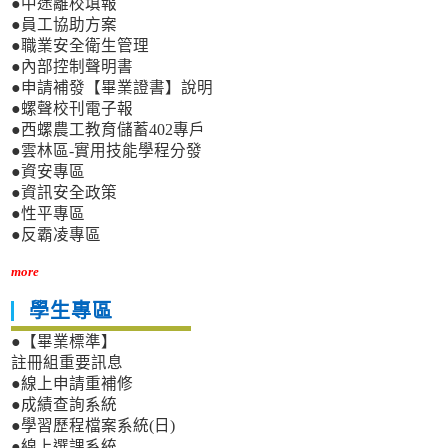
●中途離校填報
●員工協助方案
●職業安全衛生管理
●內部控制聲明書
●申請補發【畢業證書】說明
●螺聲校刊電子報
●西螺農工教育儲蓄402專戶
●雲林區-實用技能學程分發
●資安專區
●資訊安全政策
●性平專區
●反霸凌專區
more
學生專區
●【畢業標準】
註冊組重要訊息
●線上申請重補修
●成績查詢系統
●學習歷程檔案系統(日)
●線上選課系統