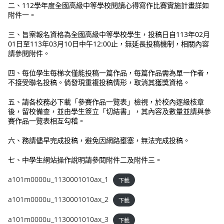
二、112學年度全國高級中等學校閱讀心得寫作比賽實施計畫詳如
附件一。
三、旨案報名資格為全國高級中等學校學生，投稿日自113年02月
01日至113年03月10日中午12:00止，無延長投稿機制，相關內容
請參閱附件。
四、每位學生每梯次僅能投稿一篇作品，每篇作品需為單一作者，
不接受聯名投稿。倘發現重複投稿情形，取消其獲獎資格。
五、請各校務必下載「參賽作品一覽表」檢視，於校內逐級核章
後，留校備查，並由學生簽立「切結書」，其內容及數量並請與參
賽作品一覽表相互勾稽。
六、務請儘早完成投稿，避免因網路壅塞，無法完成投稿。
七、中學生網站操作說明請參閱附件二及附件三。
a101m0000u_1130001010ax_1
下載
a101m0000u_1130001010ax_2
下載
a101m0000u_1130001010ax_3
下載