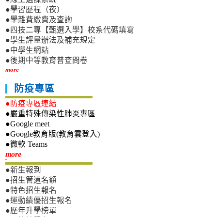
●學習歷程（夜）
●學雜費繳費及查詢
●四技二專【甄選入學】校系代碼填寫
●學生評量辦法及補充規定
●中學生網站
●後期中等教育普查問卷
more
防疫專區
●防疫專區連結
●嚴重特殊傳染性肺炎專區
●Google meet
●Google教育版(教育雲登入)
●微軟 Teams
新生專區
more
●新生報到
●招生管道名額
●特色招生報名
●運動績優招生報名
●歷年升學榜單