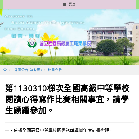
跳
選單
轉
至
主
要
內
容
>
-首頁公告(勿勾選)
>
校園公告
第1130310梯次全國高級中等學校
閱讀心得寫作比賽相關事宜，請學
生踴躍參加。
一、依據全國高級中等學校圖書館輔導團年度計畫辦理。