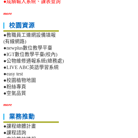
●成績輸入系統、課表查詢
more
校園資源
●教職員工連網設備填報
(有線網路)
●newplus數位教學平臺
●IGT數位教學平臺(校內)
●公物維修通報系統(總務處)
●LIVE ABC英語學習系統
●easy test
●校園植物地圖
●粉絲專頁
●空氣品質
more
業務推動
●課程總體計畫
●課程諮詢