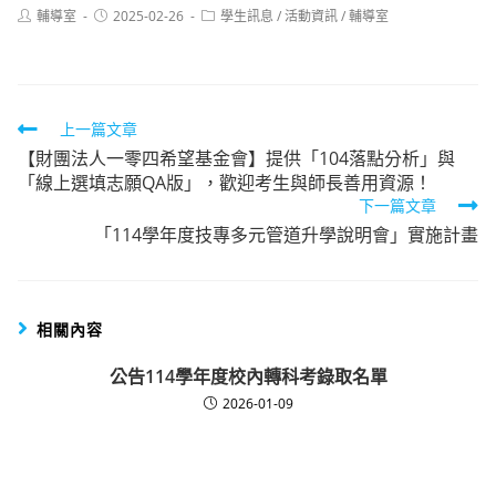
Post
Post
Post
輔導室
2025-02-26
學生訊息
/
活動資訊
/
輔導室
author:
published:
category:
Read
上一篇文章
【財團法人一零四希望基金會】提供「104落點分析」與
more
「線上選填志願QA版」，歡迎考生與師長善用資源！
articles
下一篇文章
「114學年度技專多元管道升學說明會」實施計畫
相關內容
公告114學年度校內轉科考錄取名單
2026-01-09