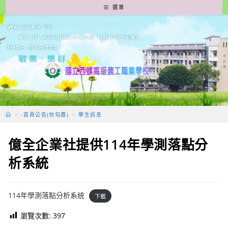
跳
選單
轉
至
主
要
內
容
>
-首頁公告(勿勾選)
>
學生訊息
億全企業社提供114年學測落點分
析系統
114年學測落點分析系統
下載
瀏覽次數:
397