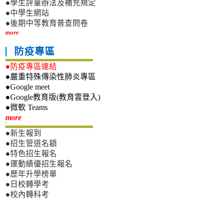
●學生評量辦法及補充規定
●中學生網站
●後期中等教育普查問卷
more
防疫專區
●防疫專區連結
●嚴重特殊傳染性肺炎專區
●Google meet
●Google教育版(教育雲登入)
●微軟 Teams
新生專區
more
●新生報到
●招生管道名額
●特色招生報名
●運動績優招生報名
●歷年升學榜單
●日校轉學考
●校內轉科考