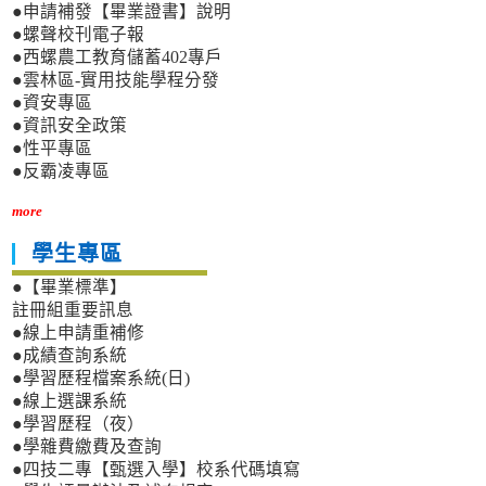
●申請補發【畢業證書】說明
●螺聲校刊電子報
●西螺農工教育儲蓄402專戶
●雲林區-實用技能學程分發
●資安專區
●資訊安全政策
●性平專區
●反霸凌專區
more
學生專區
●【畢業標準】
註冊組重要訊息
●線上申請重補修
●成績查詢系統
●學習歷程檔案系統(日)
●線上選課系統
●學習歷程（夜）
●學雜費繳費及查詢
●四技二專【甄選入學】校系代碼填寫