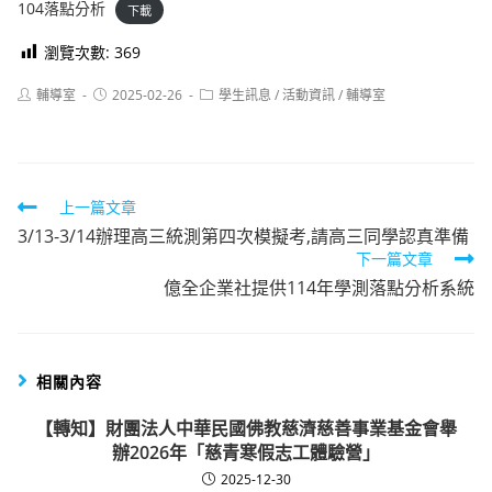
104落點分析
下載
瀏覽次數:
369
Post
Post
Post
輔導室
2025-02-26
學生訊息
/
活動資訊
/
輔導室
author:
published:
category:
Read
上一篇文章
3/13-3/14辦理高三統測第四次模擬考,請高三同學認真準備
more
下一篇文章
articles
億全企業社提供114年學測落點分析系統
相關內容
【轉知】財團法人中華民國佛教慈濟慈善事業基金會舉
辦2026年「慈青寒假志工體驗營」
2025-12-30