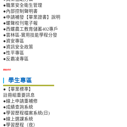
●職業安全衛生管理
●內部控制聲明書
●申請補發【畢業證書】說明
●螺聲校刊電子報
●西螺農工教育儲蓄402專戶
●雲林區-實用技能學程分發
●資安專區
●資訊安全政策
●性平專區
●反霸凌專區
more
學生專區
●【畢業標準】
註冊組重要訊息
●線上申請重補修
●成績查詢系統
●學習歷程檔案系統(日)
●線上選課系統
●學習歷程（夜）