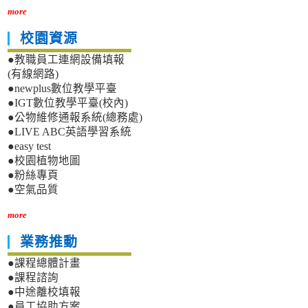
more
校園資源
●教職員工連網設備填報
(有線網路)
●newplus數位教學平臺
●IGT數位教學平臺(校內)
●公物維修通報系統(總務處)
●LIVE ABC英語學習系統
●easy test
●校園植物地圖
●粉絲專頁
●空氣品質
more
業務推動
●課程總體計畫
●課程諮詢
●中途離校填報
●員工協助方案