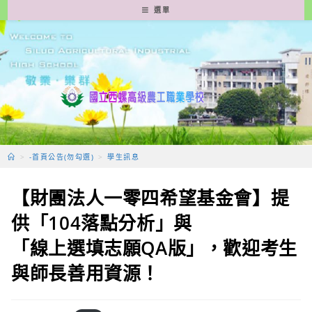
跳
選單
轉
至
主
要
內
容
>
-首頁公告(勿勾選)
>
學生訊息
【財團法人一零四希望基金會】提
供「104落點分析」與
「線上選填志願QA版」，歡迎考生
與師長善用資源！