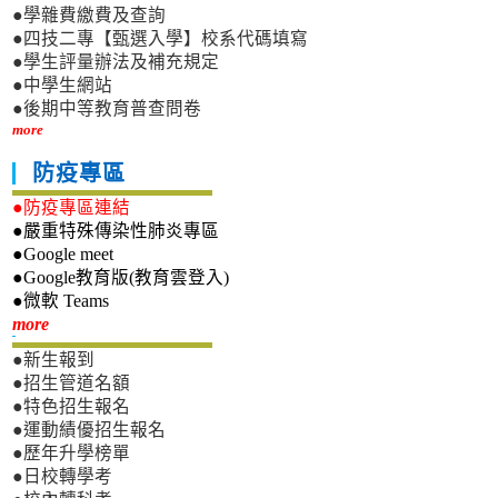
●學雜費繳費及查詢
●四技二專【甄選入學】校系代碼填寫
●學生評量辦法及補充規定
●中學生網站
●後期中等教育普查問卷
more
防疫專區
●防疫專區連結
●嚴重特殊傳染性肺炎專區
●Google meet
●Google教育版(教育雲登入)
●微軟 Teams
新生專區
more
●新生報到
●招生管道名額
●特色招生報名
●運動績優招生報名
●歷年升學榜單
●日校轉學考